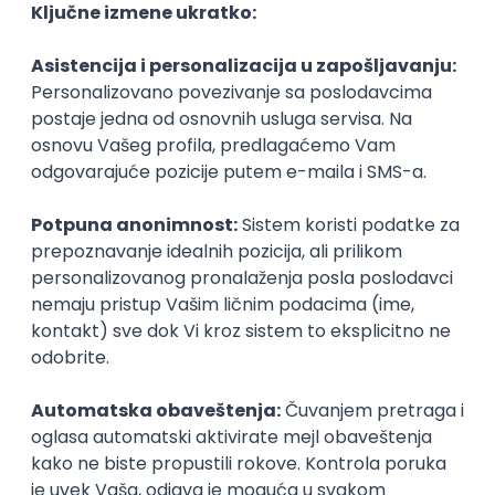
neto: 75.000 - 110.000 RSD (mesečna plata)
Puno radno vreme
Prvi posao
Business Developer
Coca-Cola HBC
08.08.2026
Vojvodina
Puno radno vreme