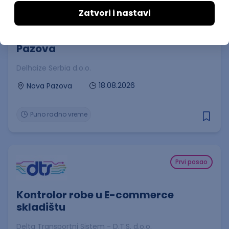
Prvi posao
Prodavac/Prodavačica - Nova
Pazova
Delhaize Serbia d.o.o.
18.08.2026
Nova Pazova
Puno radno vreme
Prvi posao
Kontrolor robe u E-commerce
skladištu
Delta Transportni Sistem - D.T.S. d.o.o.