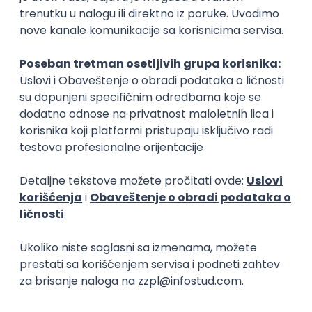
Prvi posao
Customer Service Expert – Aviation
& Travel (Deutsch und Englisch)
Gevekom Customer Services d.o.o.
20.08.2026
Rad od kuće
neto: 95.000 - 115.000 RSD (mesečna plata)
Puno radno vreme
1. i 2. smena