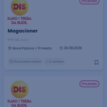
Prvi posao
Magacioner
PTP DIS d.o.o.
30.08.2026
Nova Pazova + 11 mesta
Puno radno vreme
1. i 2. smena
Prvi posao