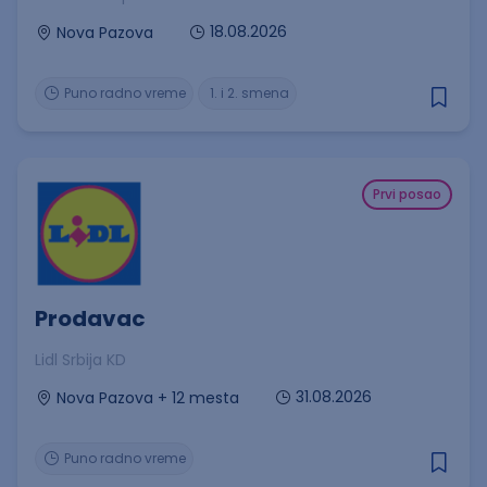
18.08.2026
Nova Pazova
Puno radno vreme
1. i 2. smena
Prvi posao
Prodavac
Lidl Srbija KD
31.08.2026
Nova Pazova + 12 mesta
Puno radno vreme