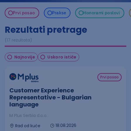
Prvi posao
Prakse
Honorarni poslovi
Rezultati pretrage
(17 rezultata)
Najnovije
Uskoro ističe
Prvi posao
Customer Experience
Representative - Bulgarian
language
M Plus Serbia d.o.o.
18.08.2026
Rad od kuće