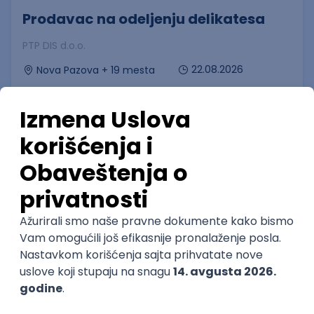
Prodavac na odeljenju delikatesa
PTP DIS d.o.o.
22.08.2026
Nova Pazova + 19 mesta
Puno radno vreme
1. i 2. smena
Prvi posao
Operater/-ka na uplatnom mestu
Mozzart d.o.o.
22.08.2026
Srbija