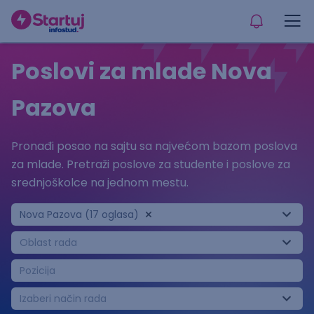
Poslovi za mlade Nova
Pazova
Pronađi posao na sajtu sa najvećom bazom poslova
za mlade. Pretraži poslove za studente i poslove za
srednjoškolce na jednom mestu.
Nova Pazova (17 oglasa)
Oblast rada
Pozicija
Izaberi način rada