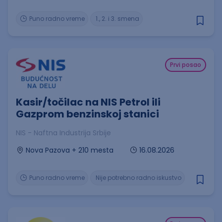
Puno radno vreme
1., 2. i 3. smena
Prvi posao
Kasir/točilac na NIS Petrol ili
Gazprom benzinskoj stanici
NIS - Naftna Industrija Srbije
16.08.2026
Nova Pazova + 210 mesta
Puno radno vreme
Nije potrebno radno iskustvo