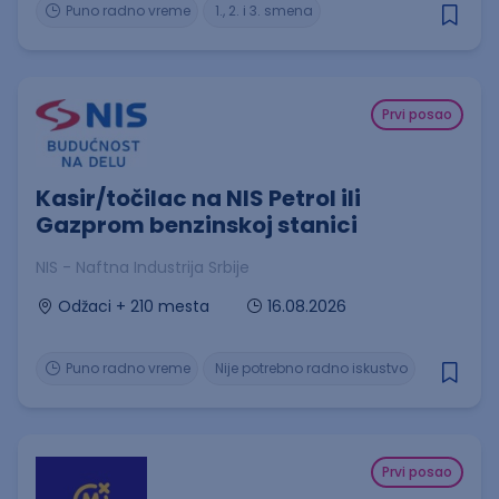
Puno radno vreme
1., 2. i 3. smena
Prvi posao
Kasir/točilac na NIS Petrol ili
Gazprom benzinskoj stanici
NIS - Naftna Industrija Srbije
16.08.2026
Odžaci + 210 mesta
Puno radno vreme
Nije potrebno radno iskustvo
Prvi posao