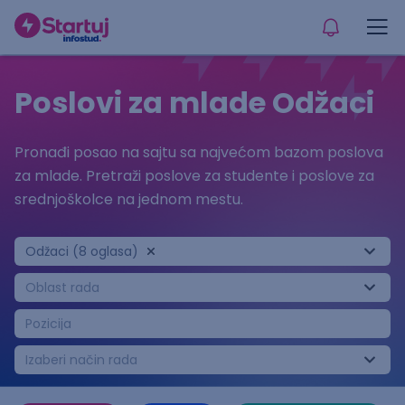
Poslovi za mlade Odžaci
Pronađi posao na sajtu sa najvećom bazom poslova
za mlade. Pretraži poslove za studente i poslove za
srednjoškolce na jednom mestu.
Odžaci (8 oglasa)
Oblast rada
Pozicija
Izaberi način rada