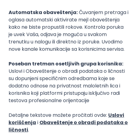
neto: 95.000 - 115.000 RSD (mesečna plata)
Puno radno vreme
1. i 2. smena
Prakse
Interior Designer AI
Booscala OÜ
18.08.2026
Rad od kuće
bruto: 600 - 800 USD (mesečna plata)
Puno radno vreme