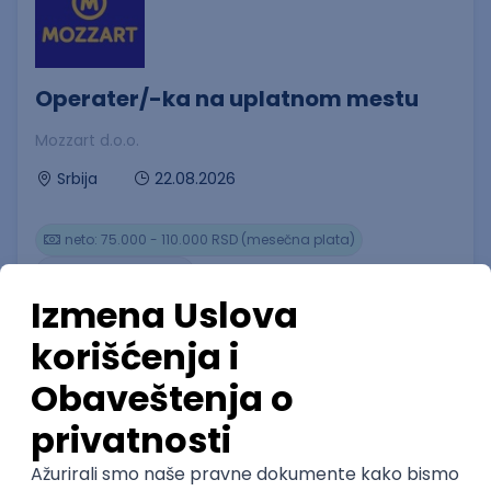
Operater/-ka na uplatnom mestu
Mozzart d.o.o.
22.08.2026
Srbija
neto: 75.000 - 110.000 RSD (mesečna plata)
Puno radno vreme
Prvi posao
Operater na uplatnom mestu
AdmiralBet