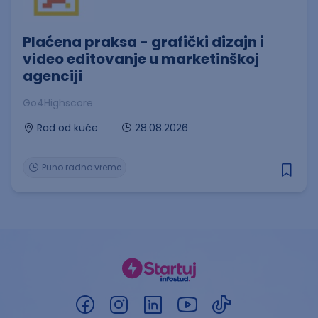
Plaćena praksa - grafički dizajn i
video editovanje u marketinškoj
agenciji
Go4Highscore
28.08.2026
Rad od kuće
Puno radno vreme