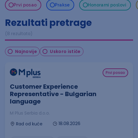
Prvi posao
Prakse
Honorarni poslovi
Rezultati pretrage
(8 rezultata)
Najnovije
Uskoro ističe
Prvi posao
Customer Experience
Representative - Bulgarian
language
M Plus Serbia d.o.o.
18.08.2026
Rad od kuće