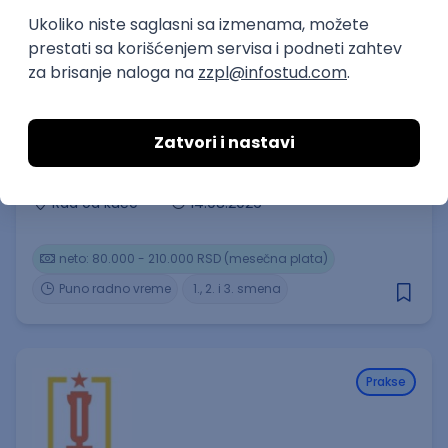
Honorarni poslovi
Operater za komunikaciju sa
pacijentima
Ambulanta Žan Vulić Therapy
14.08.2026
Rad od kuće
neto: 80.000 - 210.000 RSD (mesečna plata)
Puno radno vreme
1., 2. i 3. smena
Prakse