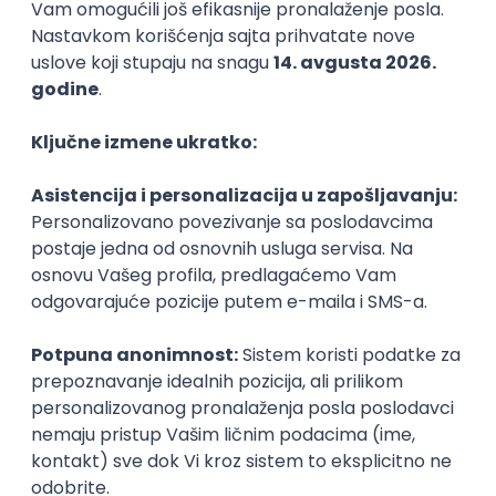
24.08.2026
Srbija
Puno radno vreme
1. i 2. smena
Prvi posao
Customer Service Expert – Aviation
& Travel (Deutsch und Englisch)
Gevekom Customer Services d.o.o.
20.08.2026
Rad od kuće