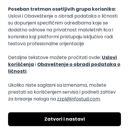
Izlagač robe (Pančevo)
Omladinska Zadruga DOB
19.08.2026
Pančevo
neto: 68.500 RSD (mesečna plata)
Puno radno vreme
Prvi posao
Pomoćnik rudara
Rudnik olova i cinka Grot