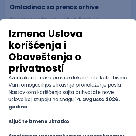
Omladinac za prenos arhive
Studentsko omladinska zadruga Box Poslovi
20.08.2026
Beograd
neto: 500 RSD (satnica)
Puno radno vreme
Poslovi preko zadruge
Omladinac za rad u vešernici
Omladinska zadruga Nefertiti
19.08.2026
Beograd
neto: 400 RSD (satnica)