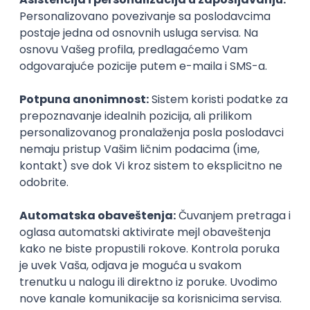
Puno radno vreme
1. smena
Poslovi preko zadruge
Refiler za Beograd
Omladinska Zadruga DOB
19.08.2026
Beograd
neto: 70.000 RSD (mesečna plata)
Puno radno vreme
Poslovi preko zadruge