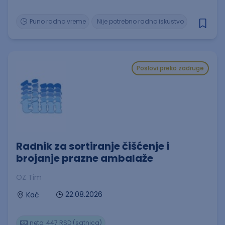
Puno radno vreme
Nije potrebno radno iskustvo
Poslovi preko zadruge
Radnik za sortiranje čišćenje i
brojanje prazne ambalaže
OZ Tim
22.08.2026
Kać
neto: 447 RSD (satnica)