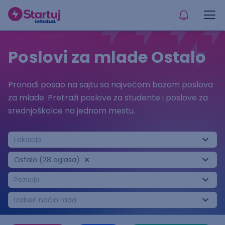
Poslovi za mlade Ostalo
Pronađi posao na sajtu sa najvećom bazom poslova
za mlade. Pretraži poslove za studente i poslove za
srednjoškolce na jednom mestu.
Lokacija
Ostalo (28 oglasa)
Pozicija
Izaberi način rada