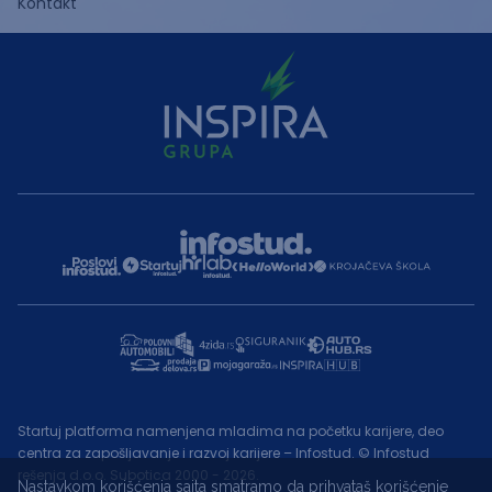
Kontakt
Startuj platforma namenjena mladima na početku karijere, deo
centra za zapošljavanje i razvoj karijere – Infostud. © Infostud
rešenja d.o.o. Subotica 2000 - 2026.
Nastavkom korišćenja sajta smatramo da prihvataš korišćenje