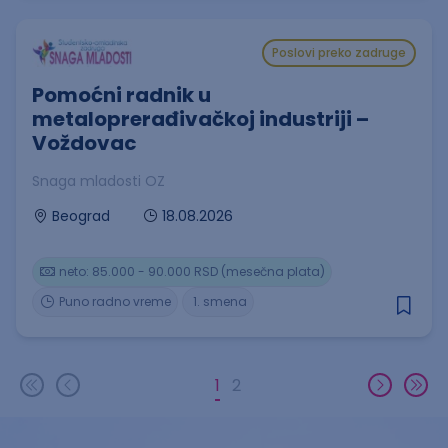
Poslovi preko zadruge
Pomoćni radnik u
metaloprerađivačkoj industriji –
Voždovac
Snaga mladosti OZ
18.08.2026
Beograd
neto: 85.000 - 90.000 RSD (mesečna plata)
Puno radno vreme
1. smena
1
2