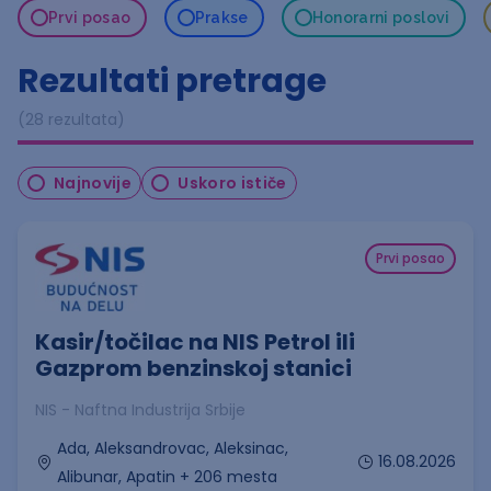
Prvi posao
Prakse
Honorarni poslovi
Rezultati pretrage
(28 rezultata)
Najnovije
Uskoro ističe
Prvi posao
Kasir/točilac na NIS Petrol ili
Gazprom benzinskoj stanici
NIS - Naftna Industrija Srbije
Ada, Aleksandrovac, Aleksinac,
16.08.2026
Alibunar, Apatin + 206 mesta