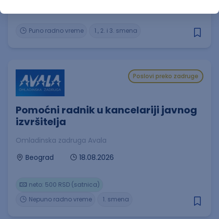
18.08.2026
Kriva Feja (Vranje)
Puno radno vreme
1., 2. i 3. smena
Poslovi preko zadruge
Pomoćni radnik u kancelariji javnog
izvršitelja
Omladinska zadruga Avala
18.08.2026
Beograd
neto: 500 RSD (satnica)
Nepuno radno vreme
1. smena