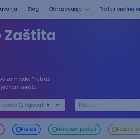
avanja
Blog
Obrazovanje
Profesionalna or
 Zaštita
a za mlade. Pretraži
a jednom mestu.
na radu (2 oglasa)
Pozicija
o
Prakse
Honorarni poslovi
Poslovi p