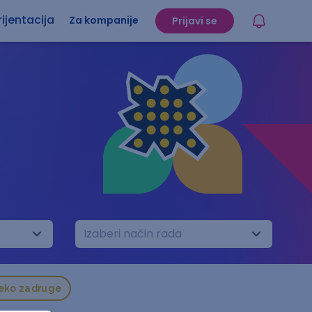
ijentacija
Za kompanije
Prijavi se
Izaberi način rada
reko zadruge