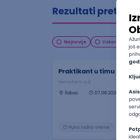
Rezultati pretrag
Najnovije
Uskoro ističe
Praktikant u timu za bezb
Hemofarm a.d.
07.08.2026
Šabac
Puno radno vreme