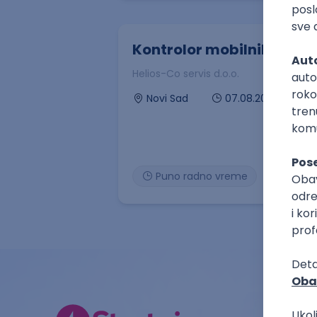
Kontrolor mobilnih uređa
Helios-Co servis d.o.o.
07.08.2026
Novi Sad
Puno radno vreme