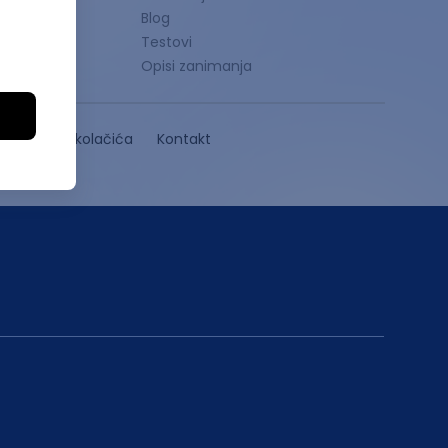
ije
Blog
 stipendije
Testovi
endije
Opisi zanimanja
Politika kolačića
Kontakt