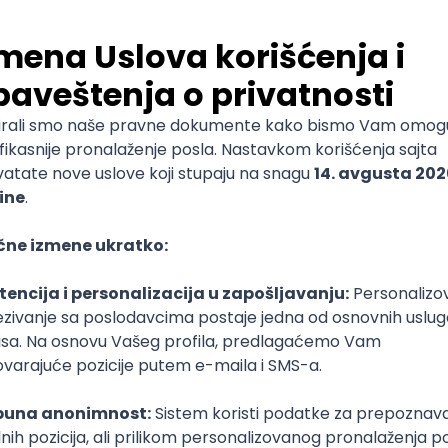
e
(2 rezultata)
ednost i zdravlje na radu