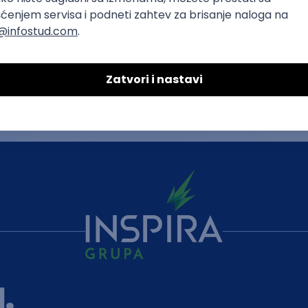
Poslovi Novi Sad
Master stipend
Poslovi Kragujevac
Specijalističke
Poslovi Niš
Doktorske stip
O nama
Uslovi korišćenja
Politika privatnosti