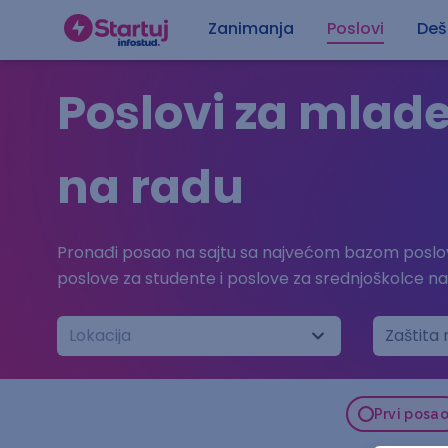
Zanimanja
Poslovi
Deš
Poslovi za mlade
na radu
Pronađi posao na sajtu sa najvećom bazom poslov
poslove za studente i poslove za srednjoškolce n
Lokacija
Zaštita 
Prvi posa