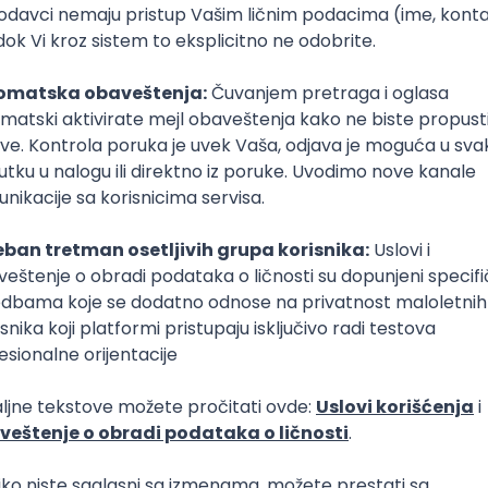
ja za gašenje požara
Poslovi
Stipendije
Poslovi Beograd
Osnovne stipe