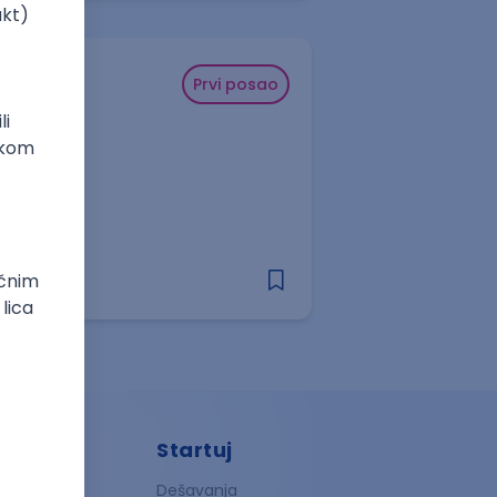
Prvi posao
Startuj
ndije
Dešavanja