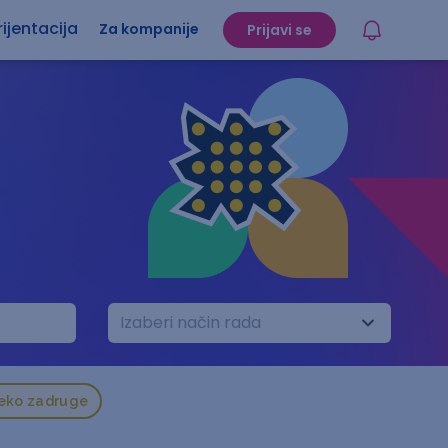
ijentacija
Za kompanije
Prijavi se
Izaberi način rada
reko zadruge