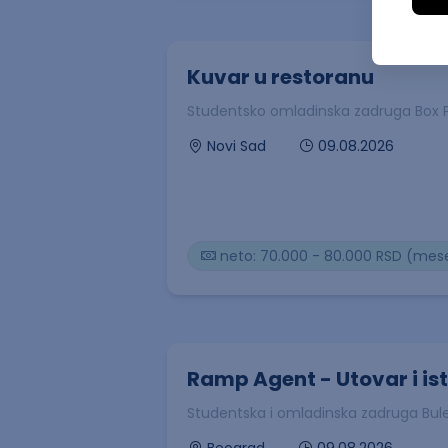
Kuvar u restoranu
Studentsko omladinska zadruga Box P
09.08.2026
Novi Sad
neto: 70.000 - 80.000 RSD (mes
Ramp Agent - Utovar i is
Studentska i omladinska zadruga Bul
09.08.2026