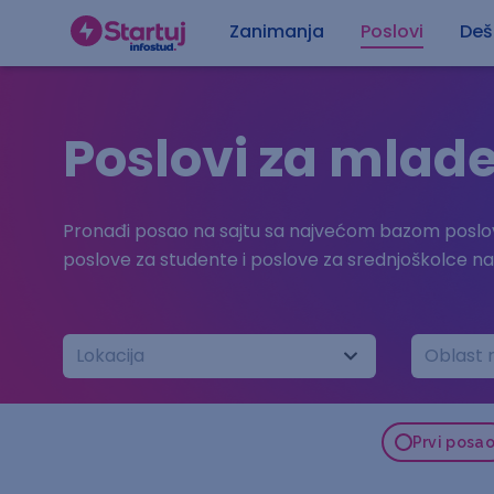
Zanimanja
Poslovi
Deš
Poslovi za mlad
Pronađi posao na sajtu sa najvećom bazom poslov
poslove za studente i poslove za srednjoškolce n
Lokacija
Oblast 
Prvi posa