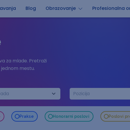
avanja
Blog
Obrazovanje
Profesionalna or
e
a za mlade. Pretraži
a jednom mestu.
rada
Pozicija
o
Prakse
Honorarni poslovi
Poslovi p