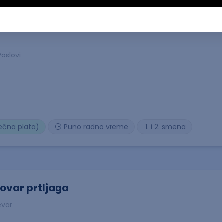
oslovi
ečna plata)
Puno radno vreme
1. i 2. smena
tovar prtljaga
evar