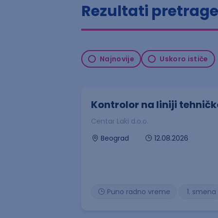
Rezultati pretrag
Najnovije
Uskoro ističe
Kontrolor na liniji tehni
Centar Laki d.o.o.
12.08.2026
Beograd
Puno radno vreme
1. smena