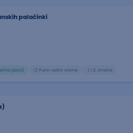
anskih palačinki
sečna plata)
Puno radno vreme
1. i 2. smena
a)