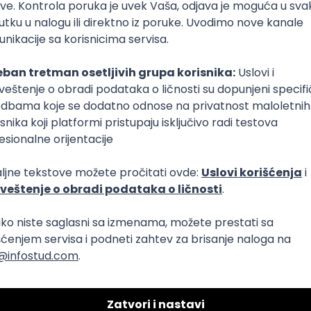
Puno radno vreme
1. i 2. smena
oslovi
ečna plata)
Puno radno vreme
1. i 2. smena