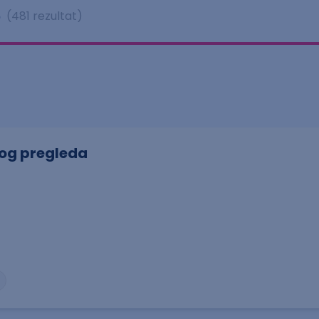
e
(481 rezultat)
čkog pregleda