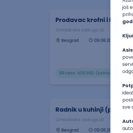
Prodavac krofni i kafe
Omladinska zadruga LEI
09.08.2026
Beograd
neto: 400 RSD (satnica)
P
Radnik u kuhinji (pizza r
Omladinska zadruga LEI
09.08.2026
Beograd