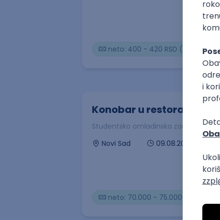
neto: 400 - 420 RSD (satnica)
Konobar u restoranu
Studentsko omladinska zadruga Box P
09.08.2026
Novi Sad
neto: 70.000 - 75.000 RSD (mes