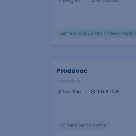
Beograd
neto: 93.000 RSD (mesečna plat
Prodavac
Yotex d.o.o.
09.08.2026
Novi Sad
Puno radno vreme