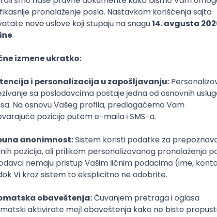
uno radno vreme
1. i 2. smena
estoran)