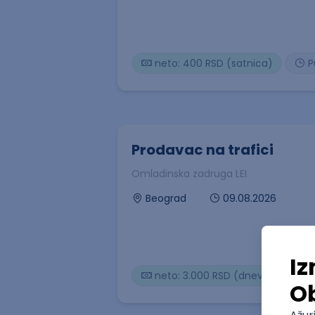
neto: 400 RSD (satnica)
P
Prodavac na trafici
Omladinska zadruga LEI
09.08.2026
Beograd
neto: 3.000 RSD (dnevnica)