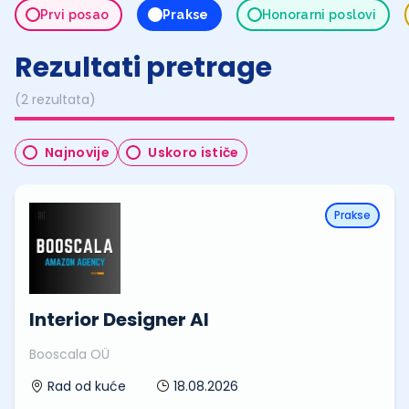
Prvi posao
Prakse
Honorarni poslovi
Rezultati pretrage
(2 rezultata)
Najnovije
Uskoro ističe
Prakse
Interior Designer AI
Booscala OÜ
18.08.2026
Rad od kuće