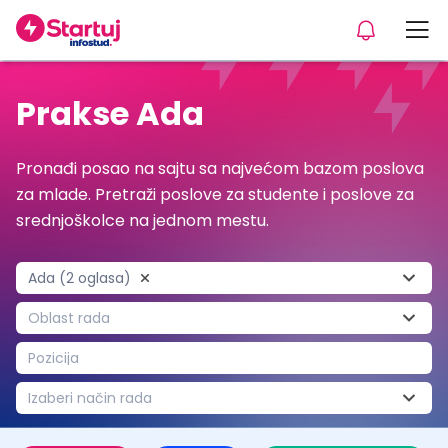
Prakse Ada
Pronađi posao na sajtu sa najvećom bazom poslova
za mlade. Pretraži poslove za studente i poslove za
srednjoškolce na jednom mestu.
Ada (2 oglasa)
Oblast rada
Pozicija
Izaberi način rada