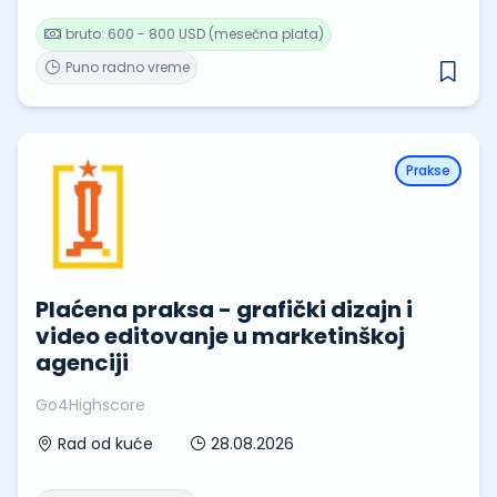
bruto: 600 - 800 USD (mesečna plata)
Puno radno vreme
Prakse
Plaćena praksa - grafički dizajn i
video editovanje u marketinškoj
agenciji
Go4Highscore
28.08.2026
Rad od kuće