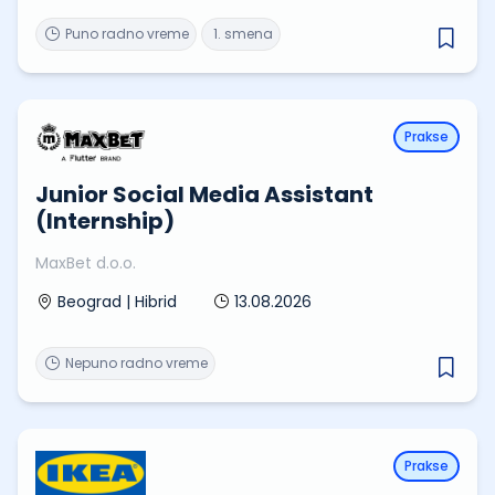
Puno radno vreme
1. smena
Prakse
Junior Social Media Assistant
(Internship)
MaxBet d.o.o.
13.08.2026
Beograd | Hibrid
Nepuno radno vreme
Prakse