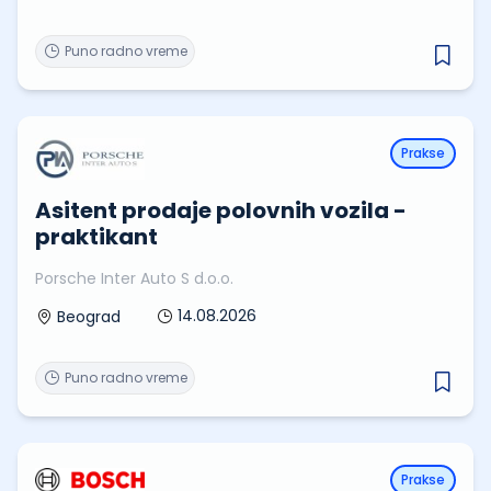
Puno radno vreme
Prakse
Asitent prodaje polovnih vozila -
praktikant
Porsche Inter Auto S d.o.o.
14.08.2026
Beograd
Puno radno vreme
Prakse