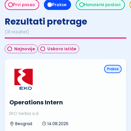
Prvi posao
Prakse
Honorarni poslovi
Rezultati pretrage
(31 rezultat)
Najnovije
Uskoro ističe
Prakse
Operations Intern
EKO Serbia a.d.
14.08.2026
Beograd