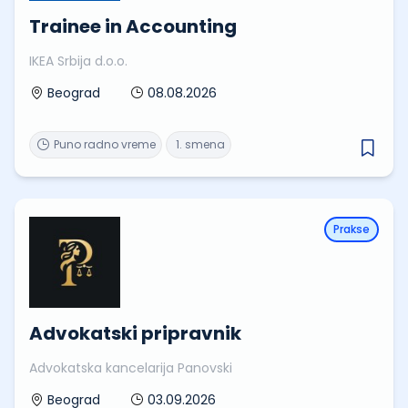
Trainee in Accounting
IKEA Srbija d.o.o.
08.08.2026
Beograd
Puno radno vreme
1. smena
Prakse
Advokatski pripravnik
Advokatska kancelarija Panovski
03.09.2026
Beograd