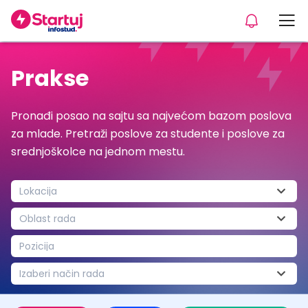
Prakse
Pronađi posao na sajtu sa najvećom bazom poslova
za mlade. Pretraži poslove za studente i poslove za
srednjoškolce na jednom mestu.
Lokacija
Oblast rada
Pozicija
Izaberi način rada