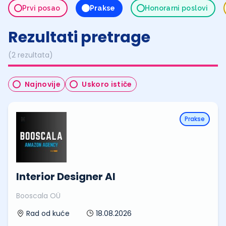
Prvi posao
Prakse
Honorarni poslovi
Rezultati pretrage
(2 rezultata)
Najnovije
Uskoro ističe
Prakse
Interior Designer AI
Booscala OÜ
18.08.2026
Rad od kuće