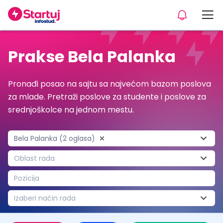
Prakse Bela Palanka
Pronađi posao na sajtu sa najvećom bazom poslova
za mlade. Pretraži poslove za studente i poslove za
srednjoškolce na jednom mestu.
Bela Palanka (2 oglasa)
Oblast rada
Pozicija
Izaberi način rada