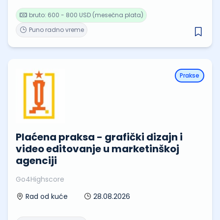
bruto: 600 - 800 USD (mesečna plata)
Puno radno vreme
Prakse
Plaćena praksa - grafički dizajn i
video editovanje u marketinškoj
agenciji
Go4Highscore
28.08.2026
Rad od kuće