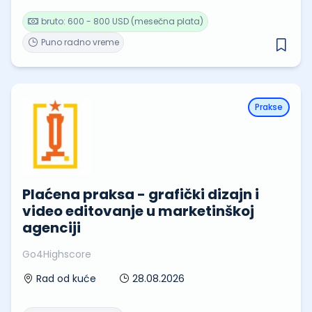
bruto: 600 - 800 USD (mesečna plata)
Puno radno vreme
Prakse
Plaćena praksa - grafički dizajn i
video editovanje u marketinškoj
agenciji
Go4Highscore
28.08.2026
Rad od kuće