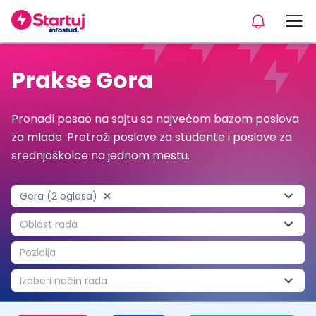
Prakse Gora
Pronađi posao na sajtu sa najvećom bazom poslova
za mlade. Pretraži poslove za studente i poslove za
srednjoškolce na jednom mestu.
Gora (2 oglasa)
Oblast rada
Pozicija
Izaberi način rada