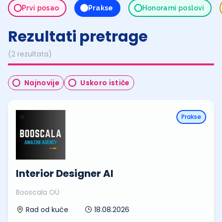
Prvi posao
Prakse
Honorarni poslovi
Rezultati pretrage
(2 rezultata)
Najnovije
Uskoro ističe
Prakse
Interior Designer AI
Booscala OÜ
18.08.2026
Rad od kuće