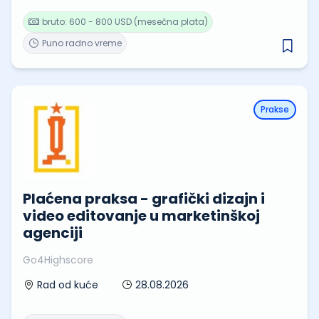
bruto: 600 - 800 USD (mesečna plata)
Puno radno vreme
Prakse
Plaćena praksa - grafički dizajn i
video editovanje u marketinškoj
agenciji
Go4Highscore
28.08.2026
Rad od kuće