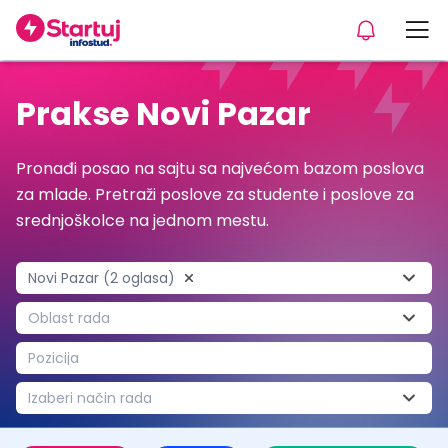
Prakse Novi Pazar
Pronađi posao na sajtu sa najvećom bazom poslova
za mlade. Pretraži poslove za studente i poslove za
srednjoškolce na jednom mestu.
Novi Pazar (2 oglasa)
Oblast rada
Pozicija
Izaberi način rada