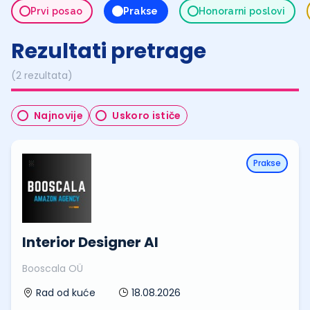
Prvi posao
Prakse
Honorarni poslovi
Rezultati pretrage
(2 rezultata)
Najnovije
Uskoro ističe
Prakse
Interior Designer AI
Booscala OÜ
18.08.2026
Rad od kuće