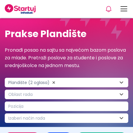
Prakse Plandište
Pronađi posao na sajtu sa najvećom bazom poslova
za mlade. Pretraži poslove za studente i poslove za
srednjoškolce na jednom mestu.
Plandište (2 oglasa)
Oblast rada
Pozicija
Izaberi način rada