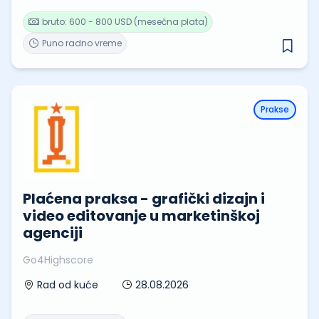
bruto: 600 - 800 USD (mesečna plata)
Puno radno vreme
Prakse
Plaćena praksa - grafički dizajn i
video editovanje u marketinškoj
agenciji
Go4Highscore
28.08.2026
Rad od kuće