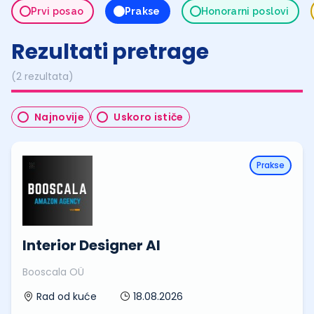
Prvi posao
Prakse
Honorarni poslovi
Rezultati pretrage
(2 rezultata)
Najnovije
Uskoro ističe
Prakse
Interior Designer AI
Booscala OÜ
18.08.2026
Rad od kuće