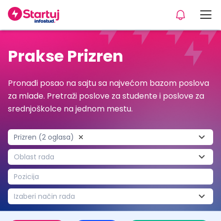
Prakse Prizren
Pronađi posao na sajtu sa najvećom bazom poslova
za mlade. Pretraži poslove za studente i poslove za
srednjoškolce na jednom mestu.
Prizren (2 oglasa)
Oblast rada
Pozicija
Izaberi način rada