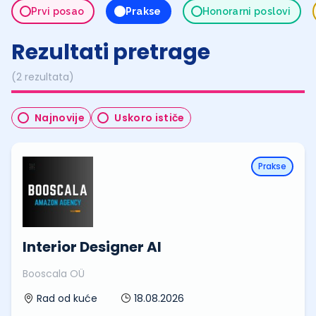
Prvi posao
Prakse
Honorarni poslovi
Rezultati pretrage
(2 rezultata)
Najnovije
Uskoro ističe
Prakse
Interior Designer AI
Booscala OÜ
18.08.2026
Rad od kuće