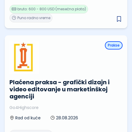
bruto: 600 - 800 USD (mesečna plata)
Puno radno vreme
Prakse
Plaćena praksa - grafički dizajn i
video editovanje u marketinškoj
agenciji
Go4Highscore
28.08.2026
Rad od kuće