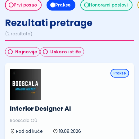
Prvi posao
Prakse
Honorarni poslovi
Rezultati pretrage
(2 rezultata)
Najnovije
Uskoro ističe
Prakse
Interior Designer AI
Booscala OÜ
18.08.2026
Rad od kuće