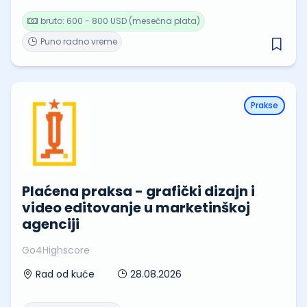
bruto: 600 - 800 USD (mesečna plata)
Puno radno vreme
Prakse
Plaćena praksa - grafički dizajn i
video editovanje u marketinškoj
agenciji
Go4Highscore
28.08.2026
Rad od kuće