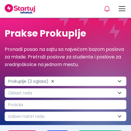
Prakse Prokuplje
Pronađi posao na sajtu sa najvećom bazom poslova
za mlade. Pretraži poslove za studente i poslove za
srednjoškolce na jednom mestu.
Prokuplje (2 oglasa)
Oblast rada
Pozicija
Izaberi način rada