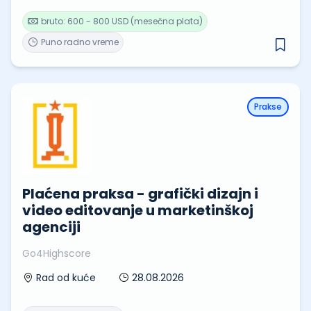
bruto: 600 - 800 USD (mesečna plata)
Puno radno vreme
Prakse
Plaćena praksa - grafički dizajn i
video editovanje u marketinškoj
agenciji
Go4Highscore
28.08.2026
Rad od kuće