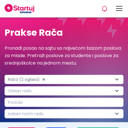
Prakse Rača
Pronađi posao na sajtu sa najvećom bazom poslova
za mlade. Pretraži poslove za studente i poslove za
srednjoškolce na jednom mestu.
Rača (2 oglasa)
Oblast rada
Pozicija
Izaberi način rada