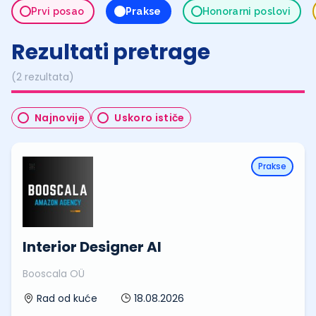
Prvi posao
Prakse
Honorarni poslovi
Rezultati pretrage
(2 rezultata)
Najnovije
Uskoro ističe
Prakse
Interior Designer AI
Booscala OÜ
18.08.2026
Rad od kuće