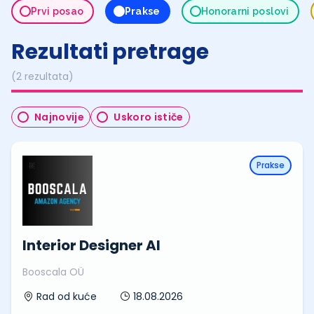
Prvi posao
Prakse
Honorarni poslovi
Rezultati pretrage
(2 rezultata)
Najnovije
Uskoro ističe
Prakse
Interior Designer AI
Booscala OÜ
18.08.2026
Rad od kuće