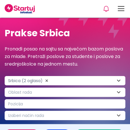
Prakse Srbica
Pronađi posao na sajtu sa najvećom bazom poslova
za mlade. Pretraži poslove za studente i poslove za
srednjoškolce na jednom mestu.
Srbica (2 oglasa)
Oblast rada
Pozicija
Izaberi način rada