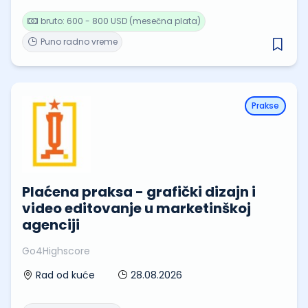
bruto: 600 - 800 USD (mesečna plata)
Puno radno vreme
Prakse
Plaćena praksa - grafički dizajn i
video editovanje u marketinškoj
agenciji
Go4Highscore
28.08.2026
Rad od kuće