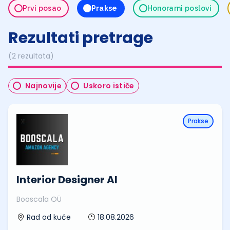
Prvi posao
Prakse
Honorarni poslovi
Rezultati pretrage
(2 rezultata)
Najnovije
Uskoro ističe
Prakse
Interior Designer AI
Booscala OÜ
18.08.2026
Rad od kuće