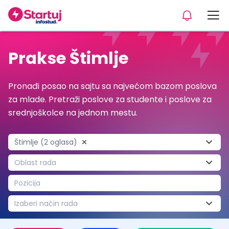
Prakse Štimlje
Pronađi posao na sajtu sa najvećom bazom poslova
za mlade. Pretraži poslove za studente i poslove za
srednjoškolce na jednom mestu.
Štimlje (2 oglasa)
Oblast rada
Pozicija
Izaberi način rada