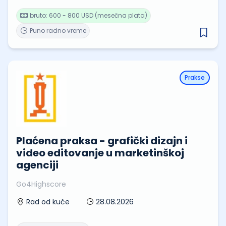
bruto: 600 - 800 USD (mesečna plata)
Puno radno vreme
Prakse
Plaćena praksa - grafički dizajn i
video editovanje u marketinškoj
agenciji
Go4Highscore
28.08.2026
Rad od kuće