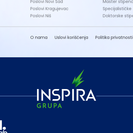
Poslovi Novi Sad
Master stipend
Poslovi Kragujevac
Specijalističke
Poslovi Niš
Doktorske stip
O nama
Uslovi korišćenja
Politika privatnosti