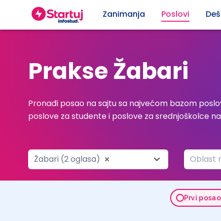
Zanimanja
Poslovi
Deš
Prakse Žabari
Pronađi posao na sajtu sa najvećom bazom poslov
poslove za studente i poslove za srednjoškolce n
Žabari (2 oglasa)
Oblast 
Prvi posa