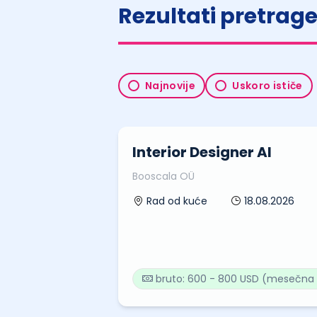
Rezultati pretrag
Najnovije
Uskoro ističe
Interior Designer AI
Booscala OÜ
18.08.2026
Rad od kuće
bruto: 600 - 800 USD (mesečna 