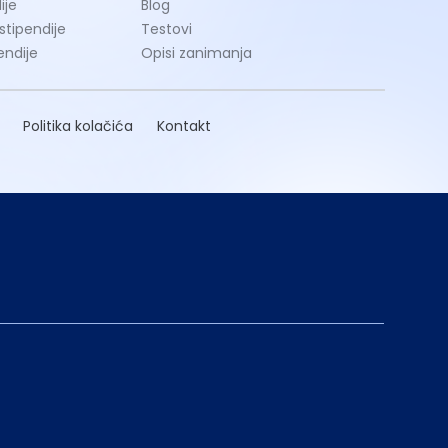
ije
Blog
 stipendije
Testovi
endije
Opisi zanimanja
Politika kolačića
Kontakt