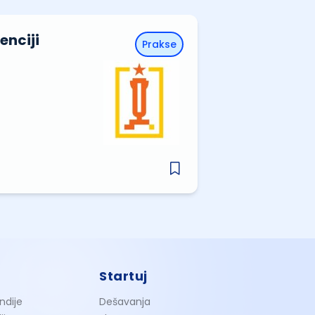
enciji
Prakse
Startuj
ndije
Dešavanja