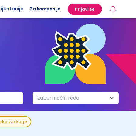
ijentacija
Za kompanije
Prijavi se
Izaberi način rada
reko zadruge