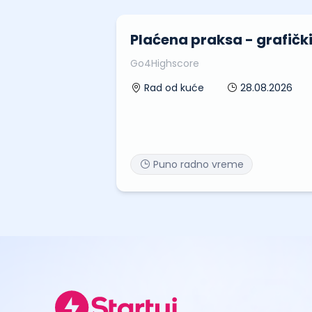
Plaćena praksa - grafički
Go4Highscore
28.08.2026
Rad od kuće
Puno radno vreme