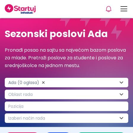
Sezonski poslovi Ada
Pronađi posao na sajtu sa najvećom bazom poslova
za mlade. Pretraži poslove za studente i poslove za
srednjoškolce na jednom mestu.
Ada (0 oglasa)
Oblast rada
Pozicija
Izaberi način rada