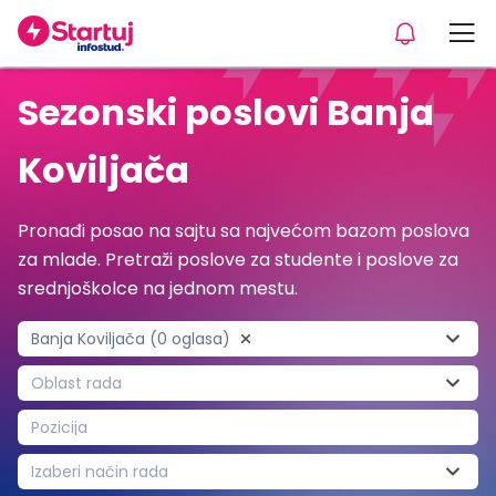
Sezonski poslovi Banja
Koviljača
Pronađi posao na sajtu sa najvećom bazom poslova
za mlade. Pretraži poslove za studente i poslove za
srednjoškolce na jednom mestu.
Banja Koviljača (0 oglasa)
Oblast rada
Pozicija
Izaberi način rada