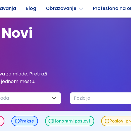
avanja
Blog
Obrazovanje
Profesionalna or
 Novi
a za mlade. Pretraži
a jednom mestu.
rada
Pozicija
o
Prakse
Honorarni poslovi
Poslovi p