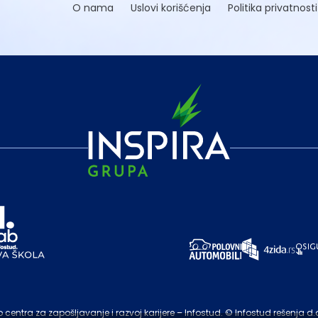
O nama
Uslovi korišćenja
Politika privatnosti
entra za zapošljavanje i razvoj karijere – Infostud. © Infostud rešenja d.