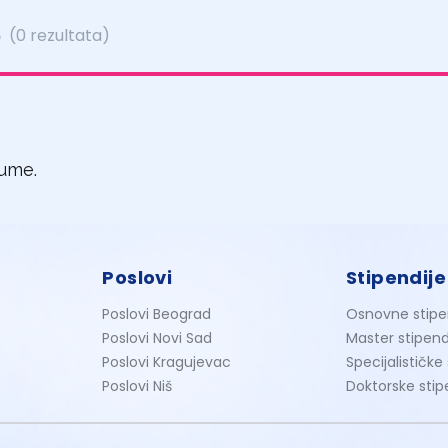
e
(0 rezultata)
jume.
Poslovi
Stipendije
Poslovi Beograd
Osnovne stipe
Poslovi Novi Sad
Master stipend
Poslovi Kragujevac
Specijalističke
Poslovi Niš
Doktorske stip