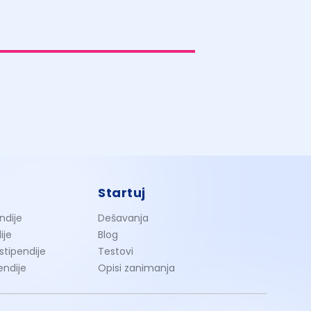
Startuj
ndije
Dešavanja
ije
Blog
 stipendije
Testovi
endije
Opisi zanimanja