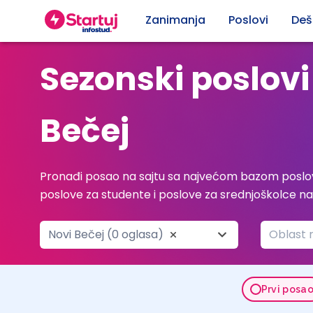
Zanimanja
Poslovi
Deš
Sezonski poslovi
Bečej
Pronađi posao na sajtu sa najvećom bazom poslov
poslove za studente i poslove za srednjoškolce n
Novi Bečej (0 oglasa)
Oblast 
Prvi posa