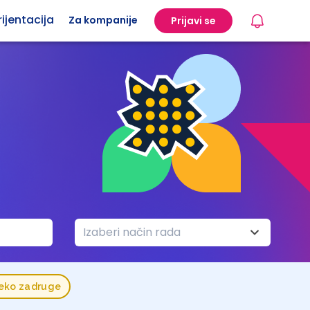
ijentacija
Za kompanije
Prijavi se
Izaberi način rada
reko zadruge