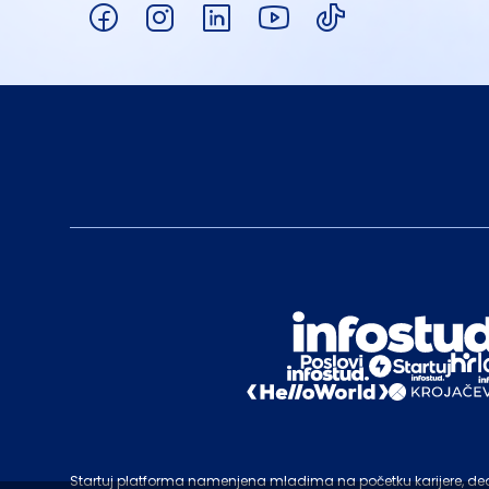
Startuj platforma namenjena mladima na početku karijere, deo c