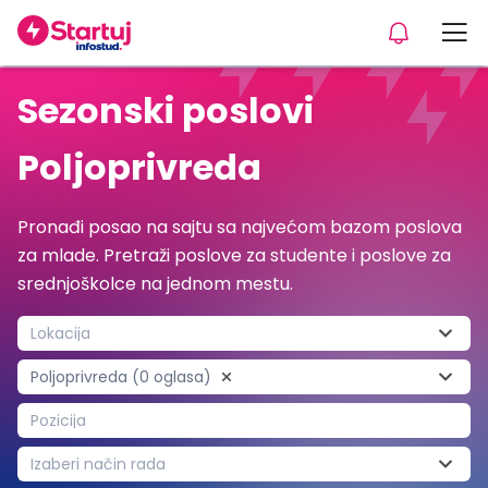
Sezonski poslovi
Poljoprivreda
Pronađi posao na sajtu sa najvećom bazom poslova
za mlade. Pretraži poslove za studente i poslove za
srednjoškolce na jednom mestu.
Lokacija
Poljoprivreda (0 oglasa)
Pozicija
Izaberi način rada