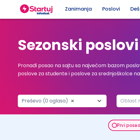
Zanimanja
Poslovi
Deš
Sezonski poslovi
Pronađi posao na sajtu sa najvećom bazom poslov
poslove za studente i poslove za srednjoškolce n
Preševo (0 oglasa)
Oblast 
Prvi posa