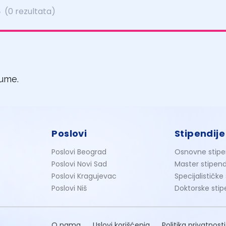
e
(0 rezultata)
jume.
Poslovi
Stipendije
Poslovi Beograd
Osnovne stipe
Poslovi Novi Sad
Master stipend
Poslovi Kragujevac
Specijalističke
Poslovi Niš
Doktorske stip
O nama
Uslovi korišćenja
Politika privatnosti