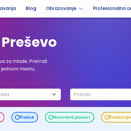
avanja
Blog
Obrazovanje
Profesionalna or
 Preševo
a za mlade. Pretraži
a jednom mestu.
rada
Pozicija
o
Prakse
Honorarni poslovi
Poslovi p