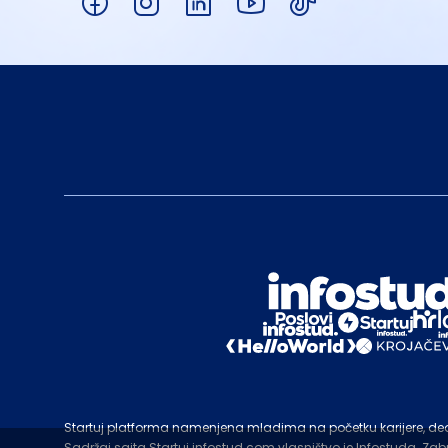
Startuj platforma namenjena mladima na početku karijere, deo c
Sadržaj sajta Startuj.infostud.com vlasništvo je Infostuda. Za