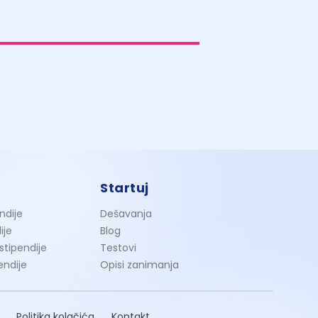
Startuj
ndije
Dešavanja
ije
Blog
 stipendije
Testovi
endije
Opisi zanimanja
Politika kolačića
Kontakt