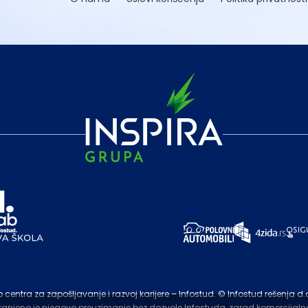
entra za zapošljavanje i razvoj karijere – Infostud. © Infostud rešenja d.
branjeno je njegovo preuzimanje bez dozvole Infostuda, zarad komercijalne 