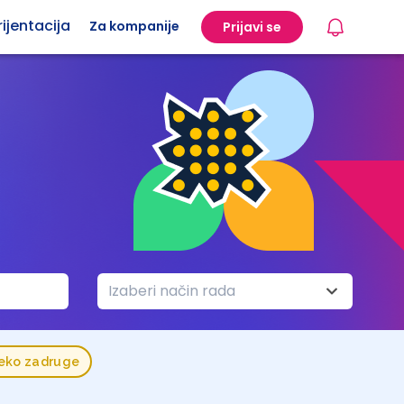
ijentacija
Za kompanije
Prijavi se
Izaberi način rada
reko zadruge