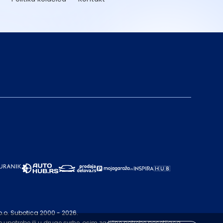
o.o. Subotica 2000 - 2026.
upotrebe ili u druge svrhe, osim za lične potrebe posetilaca