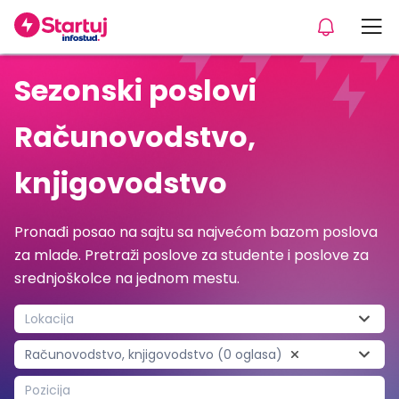
Sezonski poslovi
Računovodstvo,
knjigovodstvo
Pronađi posao na sajtu sa najvećom bazom poslova
za mlade. Pretraži poslove za studente i poslove za
srednjoškolce na jednom mestu.
Lokacija
Računovodstvo, knjigovodstvo (0 oglasa)
Pozicija