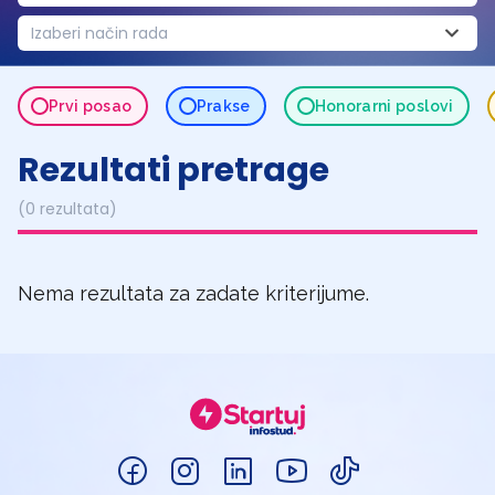
Izaberi način rada
Prvi posao
Prakse
Honorarni poslovi
Rezultati pretrage
(0 rezultata)
Nema rezultata za zadate kriterijume.