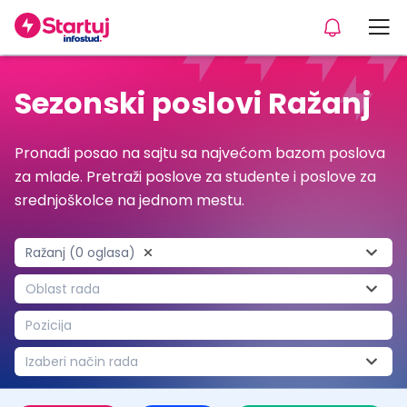
Sezonski poslovi Ražanj
Pronađi posao na sajtu sa najvećom bazom poslova
za mlade. Pretraži poslove za studente i poslove za
srednjoškolce na jednom mestu.
Ražanj (0 oglasa)
Oblast rada
Pozicija
Izaberi način rada