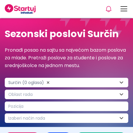
Sezonski poslovi Surčin
Pronađi posao na sajtu sa najvećom bazom poslova
za mlade. Pretraži poslove za studente i poslove za
srednjoškolce na jednom mestu.
Surčin (0 oglasa)
Oblast rada
Pozicija
Izaberi način rada