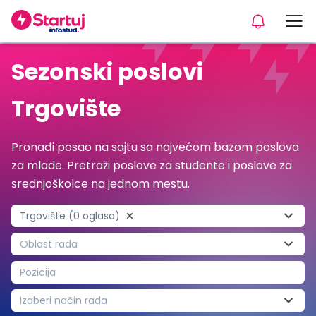
Sezonski poslovi
Trgovište
Pronađi posao na sajtu sa najvećom bazom poslova
za mlade. Pretraži poslove za studente i poslove za
srednjoškolce na jednom mestu.
Trgovište (0 oglasa)
Oblast rada
Pozicija
Izaberi način rada