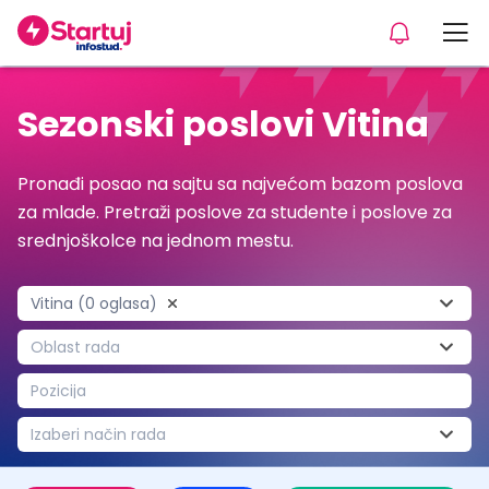
Sezonski poslovi Vitina
Pronađi posao na sajtu sa najvećom bazom poslova
za mlade. Pretraži poslove za studente i poslove za
srednjoškolce na jednom mestu.
Vitina (0 oglasa)
Oblast rada
Pozicija
Izaberi način rada