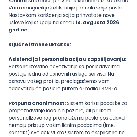
Student680
Student 2. godine
Iskustvo sa prijemnog ispita
Išao sam na pripreme celu četvrtu godinu srednje.
Prijemni nosi 60 poena od čega 36 nosi prostor, a 24
opšta kultura i za prostor je jako bitno dobro se
pripremiti i neophodno je imati urođen bar neki osećaj
za to jer neko jednostavno to ne vidi i tu nema neke
velike pomoći, ali ako vam to ide onda nije teško, a što
se tiče kulture od 24 poena, 12 možete da naučite na
pripremama, a ostalih 12 su samo iz života i tu je koliko
znaš to je to. Treba se više fokusirati na prostor i raditi
testove od prošlih godina i uraditi sve tipove zadataka
koji mogu da dođu, a kulturu usputno učiti, jer je