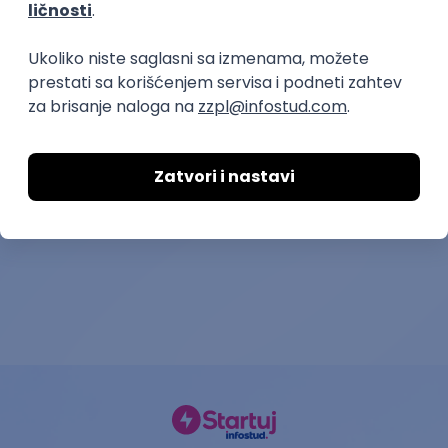
prakse
Praktikant u timu za
Kontrolor mobi
bezbednost i zdravlje na radu
gašenje požar
Hemofarm a.d.
Helios-Co servis d.o
07.08.2026.
Šabac
07.08.2026.