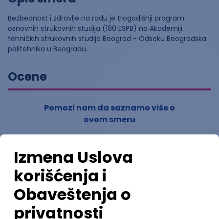
Bezbednost i zdravlje na radu je trogodišnji program
osnovnih strukovnih studija (180 ESPB) na Akademiji
tehničkih strukovnih studija Beograd - Odseku Beogradska
politehnika u Beogradu.
Ocene
Pomozi nam da saznamo više o
ovom smeru
(
0
ocena)
Ostavi ocenu
Nastavni kadar