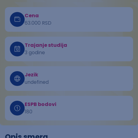
Cena
63.000 RSD
Trajanje studija
3 godine
Jezik
undefined
ESPB bodovi
180
Opis smera