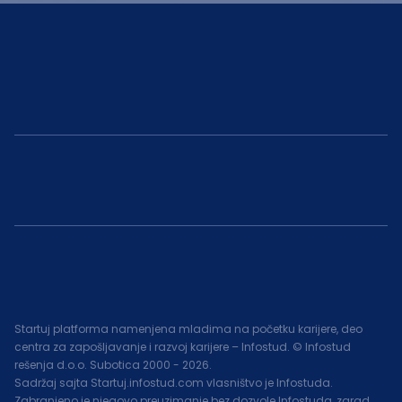
Startuj platforma namenjena mladima na početku karijere, deo
centra za zapošljavanje i razvoj karijere – Infostud. © Infostud
rešenja d.o.o. Subotica 2000 -
2026
.
Sadržaj sajta Startuj.infostud.com vlasništvo je Infostuda.
Zabranjeno je njegovo preuzimanje bez dozvole Infostuda, zarad