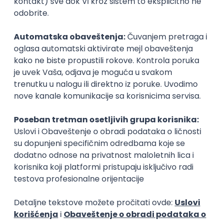
Zanimanja posle studija
Inženjer zaštite na radu
zaštita na radu
zaštita na radu
Poslovi posle studija