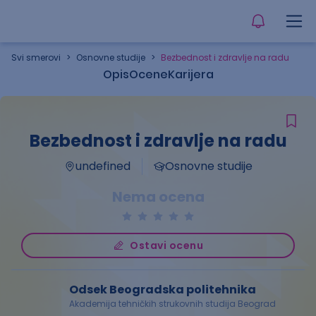
Svi smerovi
>
Osnovne studije
>
Bezbednost i zdravlje na radu
Opis
Ocene
Karijera
Bezbednost i zdravlje na radu
undefined
Osnovne studije
Nema ocena
Ostavi ocenu
Odsek Beogradska politehnika
Akademija tehničkih strukovnih studija Beograd