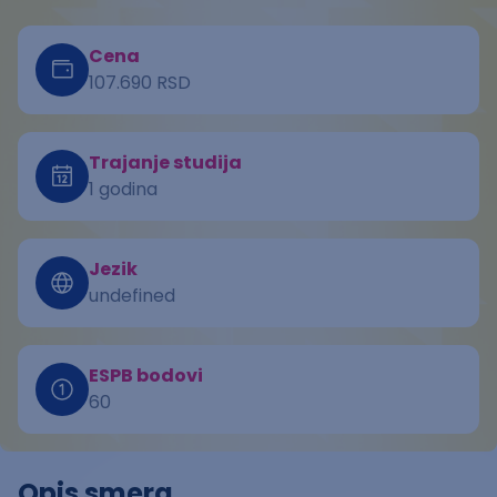
Cena
107.690 RSD
Trajanje studija
1 godina
Jezik
undefined
ESPB bodovi
60
Opis smera