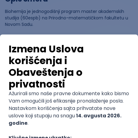
Biohemija je jednogodišnji program master akademskih
studija (60espb) na Prirodno-matematičkom fakultetu u
Novom Sadu.
Ocene
Pomozi nam da saznamo više o
ovom smeru
(
0
ocena)
Ostavi ocenu
Nastavni kadar