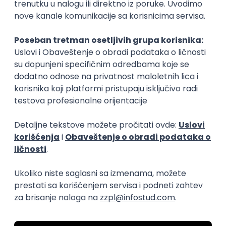
Zanimanja posle studija
Citotehnolog
Biotehničar
biologija
biologija