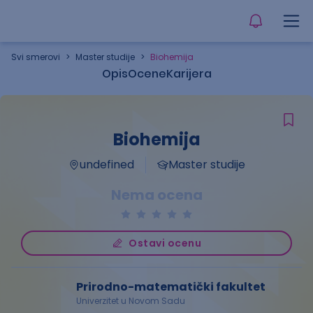
Svi smerovi
>
Master studije
>
Biohemija
Opis
Ocene
Karijera
Biohemija
undefined
Master studije
Nema ocena
Ostavi ocenu
Prirodno-matematički fakultet
Univerzitet u Novom Sadu