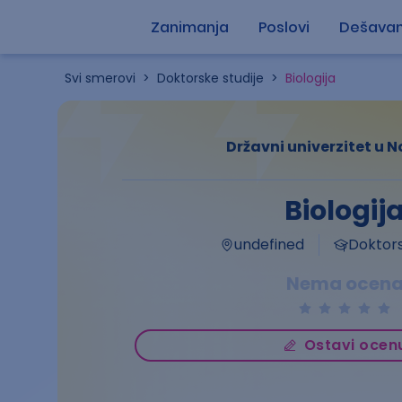
Zanimanja
Poslovi
Dešavan
Svi smerovi
>
Doktorske studije
>
Biologija
Državni univerzitet u
Biologij
undefined
Doktors
Nema ocen
Ostavi ocen