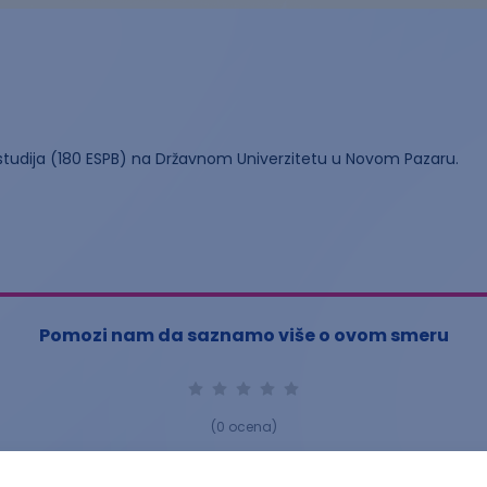
 studija (180 ESPB) na Državnom Univerzitetu u Novom Pazaru.
Pomozi nam da saznamo više o ovom smeru
(
0
ocena)
Ostavi ocenu