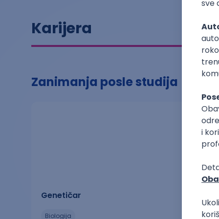
Karijera
Zanimanja posle studija
Genetičar
biologija