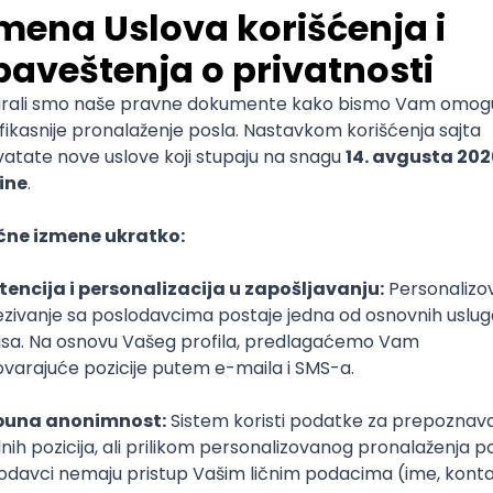
Atomsko-biološko-hemijska
odbrana
Vojna akademija
Doktorske