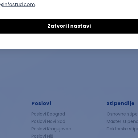
Poslovi
Stipendije
Poslovi Beograd
Osnovne stipe
Poslovi Novi Sad
Master stipend
Poslovi Kragujevac
Doktorske stip
Poslovi Niš