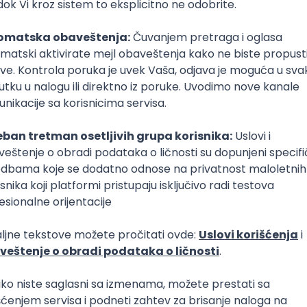
Biotehnolog
biologija