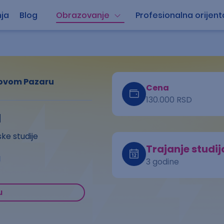
ja
Blog
Obrazovanje
Profesionalna orijent
 Novom Pazaru
Cena
130.000 RSD
a
ke studije
Trajanje studij
a
3 godine
u