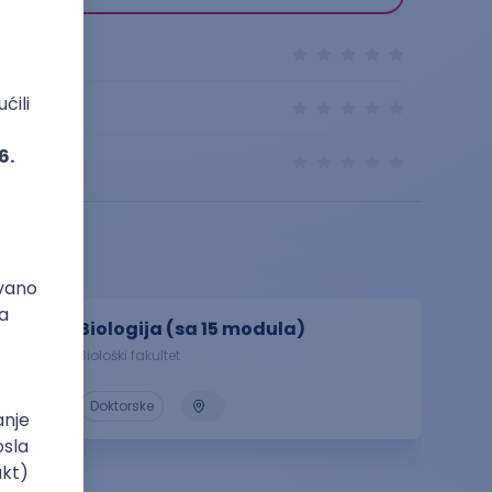
Biologija (sa 15 modula)
Biološki fakultet
Doktorske