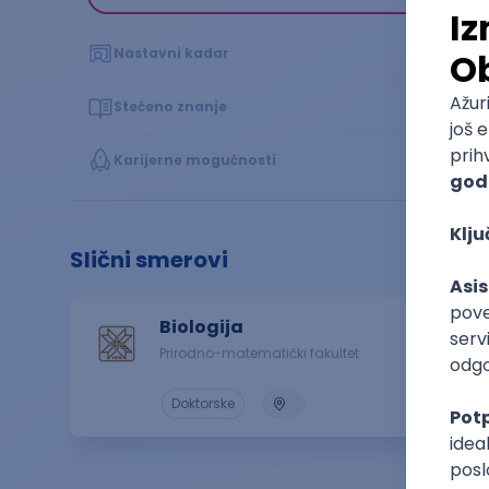
Nastavni kadar
Stečeno znanje
Karijerne mogućnosti
Slični smerovi
Biologija
Prirodno-matematički fakultet
Doktorske