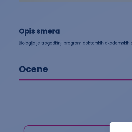
Opis smera
Biologija je trogodišnji program doktorskih akademskih
Ocene