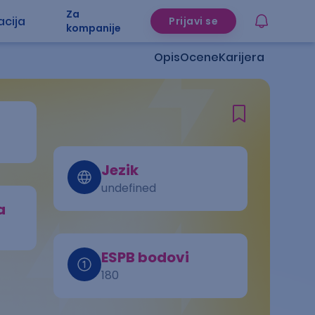
Za
acija
Prijavi se
kompanije
Opis
Ocene
Karijera
Jezik
undefined
a
ESPB bodovi
180