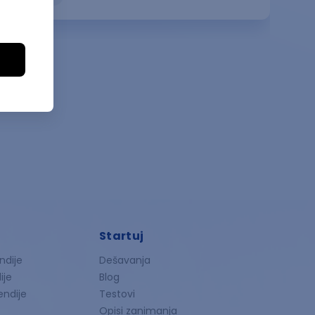
Startuj
ndije
Dešavanja
ije
Blog
endije
Testovi
Opisi zanimanja