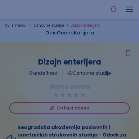
Svi smerovi
>
Osnovne studije
>
Dizajn enterijera
Opis
Ocene
Karijera
Dizajn enterijera
undefined
Osnovne studije
Nema ocena
Ostavi ocenu
Beogradska akademija poslovnih i
umetničkih strukovnih studija - Odsek za