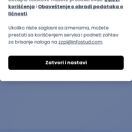
Poslovi posle studija
prakse
Junior Social Media Assistant
Montažer(ka)
(Internship)
Nao Media System
MaxBet d.o.o.
13.08.2026.
Beograd | Hibrid
28.08.2026.