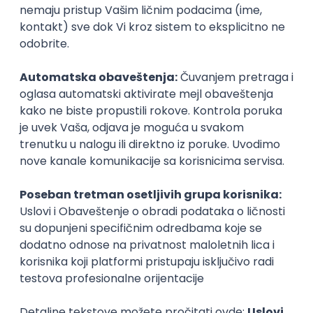
Karijera
Zanimanja posle studija
Grafički inženjer
Grafičar
dizajn
dizajn