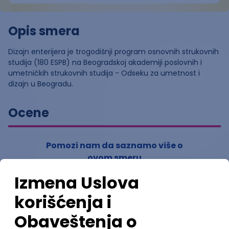
Opis smera
Dizajn enterijera je trogodišnji program osnovnih strukovnih
studija (180 ESPB) na Beogradskoj akademiji poslovnih i
umetničkih strukovnih studija - Odseku za umetnost i
dizajn u Beogradu.
Ocene
Pomozi nam da saznamo više o
ovom smeru
(
0
ocena)
Ostavi ocenu