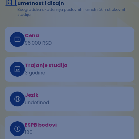
umetnost i dizajn
Beogradska akademija poslovnih i umetničkih strukovnih
studija
Cena
96.000 RSD
Trajanje studija
3 godine
Jezik
undefined
ESPB bodovi
180