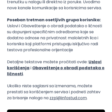
Zanimanja posle studija
Klimatolog
Ekolog
zaštita životne sredine, ekologija
zaštita životne sr