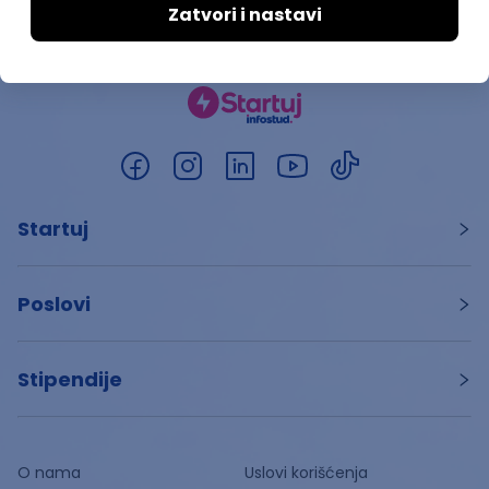
Startuj
Poslovi
Stipendije
O nama
Uslovi korišćenja