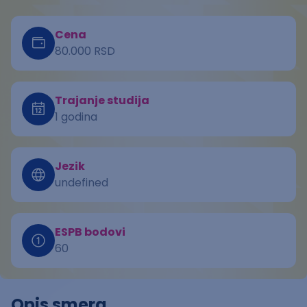
Cena
80.000 RSD
Trajanje studija
1 godina
Jezik
undefined
ESPB bodovi
60
Opis smera