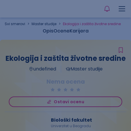
Svi smerovi
>
Master studije
>
Ekologija i zaštita životne sredine
Opis
Ocene
Karijera
Ekologija i zaštita životne sredine
undefined
Master studije
Nema ocena
Ostavi ocenu
Biološki fakultet
Univerzitet u Beogradu