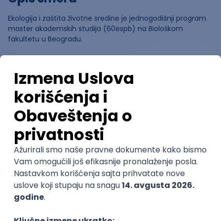
Ekologija i zaštita životne sredine je jednogodišnji program
master akademskih studija (60espb) na Biološkom
fakultetu u Beogradu.
Ocene
Pomozi nam da saznamo više o
ovom smeru
(
0
ocena)
Ostavi ocenu
Nastavni kadar