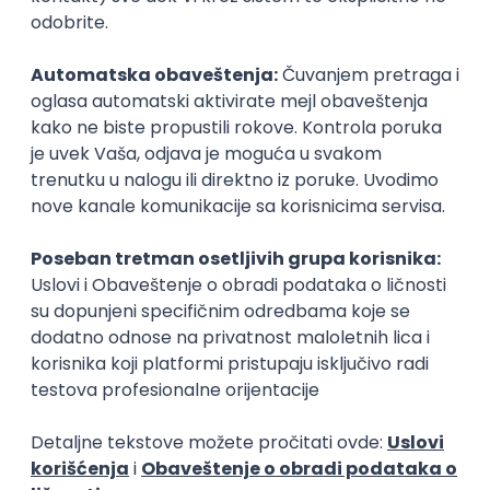
Zanimanja posle studija
Reporter
Bloger
mediji (novinarstvo, štampa)
mediji (novinarst
Poslovi posle studija
prakse