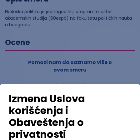
Ekološka politika je jednogodišnji program master
akademskih studija (60espb) na fakultetu političkih nauka
u beogradu.
Ocene
Pomozi nam da saznamo više o
ovom smeru
(
0
ocena)
Ostavi ocenu
Nastavni kadar