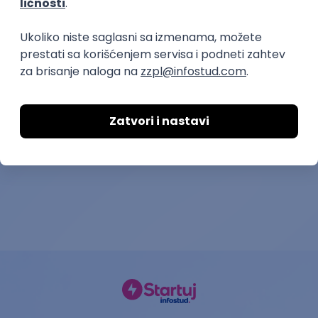
Plaćena praksa - grafički
Snimatelj - 
dizajn i video editovanje u
Nao Media System
marketinškoj agenciji
Go4Highscore
28.08.2026.
Rad od kuće
28.08.2026.