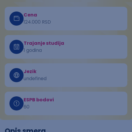
Cena
124.000 RSD
Trajanje studija
1 godina
Jezik
undefined
ESPB bodovi
60
Opis smera