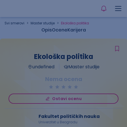
Svi smerovi
>
Master studije
>
Ekološka politika
Opis
Ocene
Karijera
Ekološka politika
undefined
Master studije
Nema ocena
Ostavi ocenu
Fakultet političkih nauka
Univerzitet u Beogradu