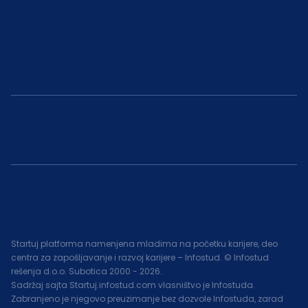
Startuj platforma namenjena mladima na početku karijere, deo
centra za zapošljavanje i razvoj karijere – Infostud. © Infostud
rešenja d.o.o. Subotica 2000 -
2026
.
Sadržaj sajta Startuj.infostud.com vlasništvo je Infostuda.
Zabranjeno je njegovo preuzimanje bez dozvole Infostuda, zarad