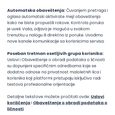
Gradonačelnik
Električar
menadžment (viši)
elektrotehnika
Poslovi posle studija
prvi posao
Customer Service
Agent korisni