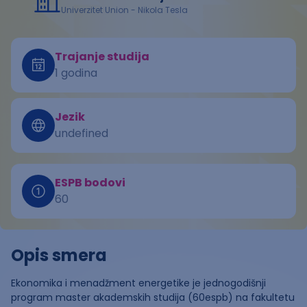
Univerzitet Union - Nikola Tesla
Trajanje studija
1 godina
Jezik
undefined
ESPB bodovi
60
Opis smera
Ekonomika i menadžment energetike je jednogodišnji
program master akademskih studija (60espb) na fakultetu