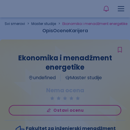
Svi smerovi
>
Master studije
>
Ekonomika i menadžment energetike
Opis
Ocene
Karijera
Ekonomika i menadžment
energetike
undefined
Master studije
Nema ocena
Ostavi ocenu
Fakultet za inženjerski menadžment