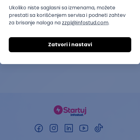
Representative - Portuguese
nemačkom jez
speaking
Ocean Call Group
Mebit d.o.o.
12.08.2026.
Beograd
10.08.2026.