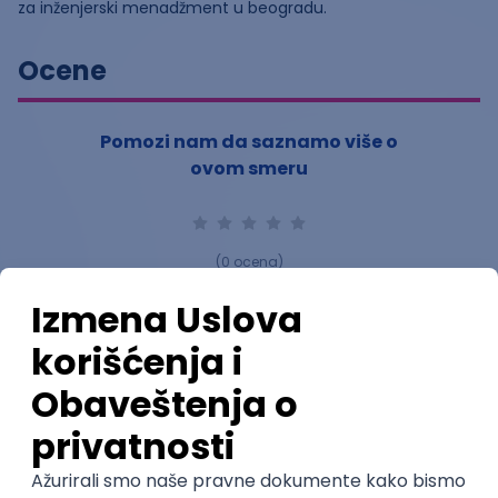
za inženjerski menadžment u beogradu.
Ocene
Pomozi nam da saznamo više o
ovom smeru
(
0
ocena)
Ostavi ocenu
Nastavni kadar
Stečeno znanje
Karijerne mogućnosti