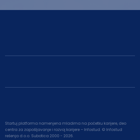
Startuj platforma namenjena mladima na početku karijere, deo
centra za zapošljavanje i razvoj karijere – Infostud. © Infostud
rešenja d.o.o. Subotica 2000 -
2026
.