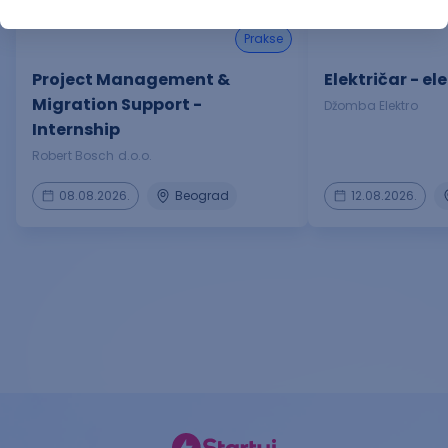
prakse
Project Management &
Električar - el
Migration Support -
Džomba Elektro
Internship
Robert Bosch d.o.o.
08.08.2026.
Beograd
12.08.2026.