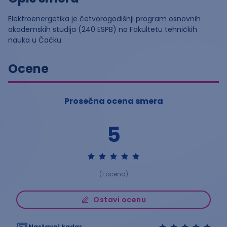
Elektroenergetika je četvorogodišnji program osnovnih
akademskih studija (240 ESPB) na Fakultetu tehničkih
nauka u Čačku.
Ocene
Prosečna ocena smera
5
(
1
ocena)
Ostavi ocenu
Nastavni kadar