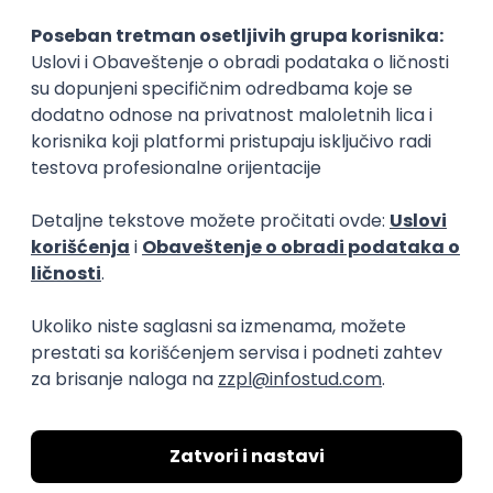
Zanimanja posle studija
Električar
elektrotehnika
elektrotehnika
Poslovi posle studija