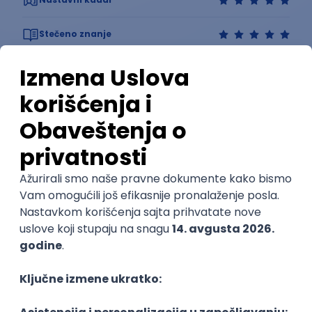
Stečeno znanje
Karijerne mogućnosti
Sve ocene
Kako funkcioniše ocenjivanje?
Student478
Student 3. godine
Opšti utisak
Moj utisak do sada je naporan i težak ali isplativ rad je
potreban da bi diplomirali ovaj fakultet. Kadar
profesora je veoma profesionalan i stručan.