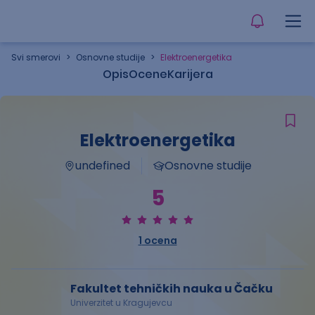
Svi smerovi
>
Osnovne studije
>
Elektroenergetika
Opis
Ocene
Karijera
Elektroenergetika
undefined
Osnovne studije
5
1
ocena
Fakultet tehničkih nauka u Čačku
Univerzitet u Kragujevcu