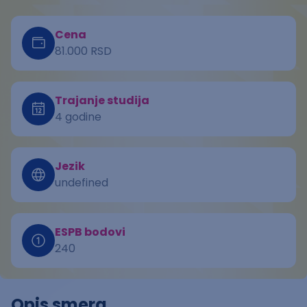
Cena
81.000 RSD
Trajanje studija
4 godine
Jezik
undefined
ESPB bodovi
240
Opis smera