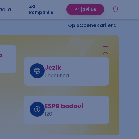
Za
acija
Prijavi se
kompanije
Opis
Ocene
Karijera
a
Jezik
undefined
ESPB bodovi
120