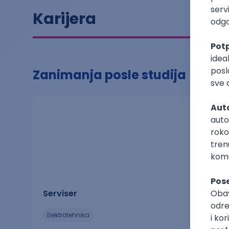
Karijera
Zanimanja posle studija
Serviser
elektrotehnika