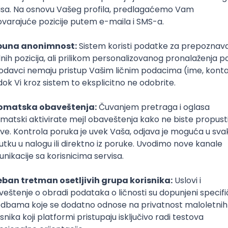
Servisni inženjer u elektrotehnici
elektrotehnika