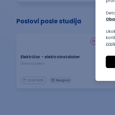
Poslovi posle studija
prvi posao
Električar - elektroinstalater
Džomba Elektro
12.08.2026.
Beograd