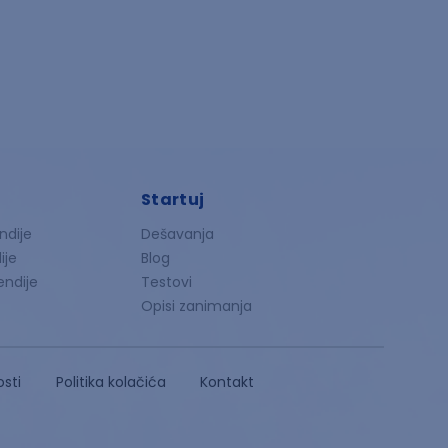
Startuj
ndije
Dešavanja
ije
Blog
endije
Testovi
Opisi zanimanja
osti
Politika kolačića
Kontakt