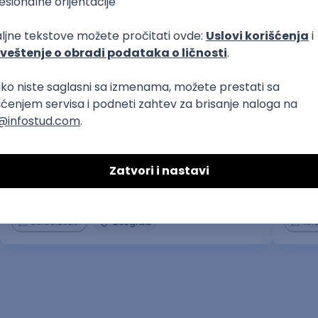
prakse
Internship – Electrical Design Support
Tehnič
(IBR/
Essi Tec d.o.o.
Emo Tec
06.08.2026.
Beograd
19.