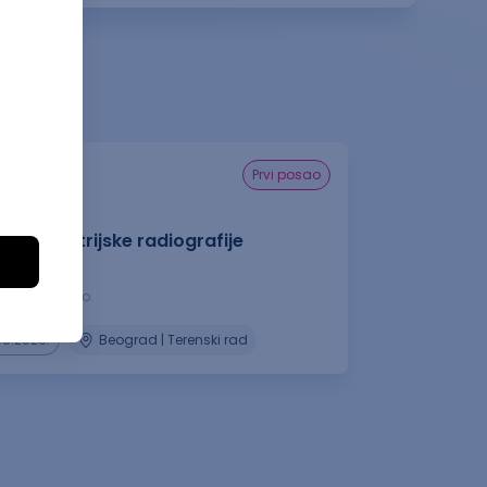
prvi posao
ar industrijske radiografije
NDT)
hnique d.o.o.
08.2026.
Beograd | Terenski rad