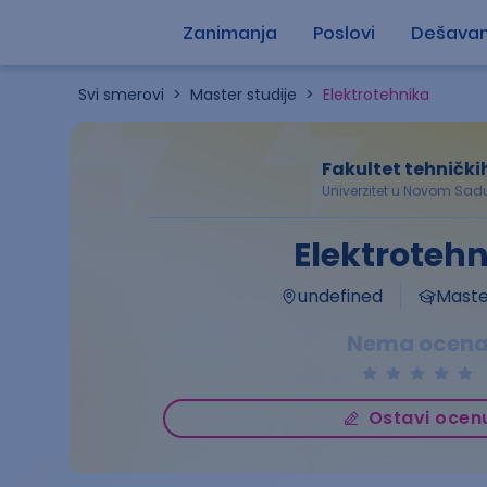
Zanimanja
Poslovi
Dešavan
Svi smerovi
>
Master studije
>
Elektrotehnika
Fakultet tehničk
Univerzitet u Novom Sad
Elektroteh
undefined
Master
Nema ocen
Ostavi ocen