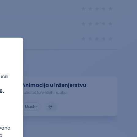
Animacija u inženjerstvu
Fakultet tehničkih nauka
Master