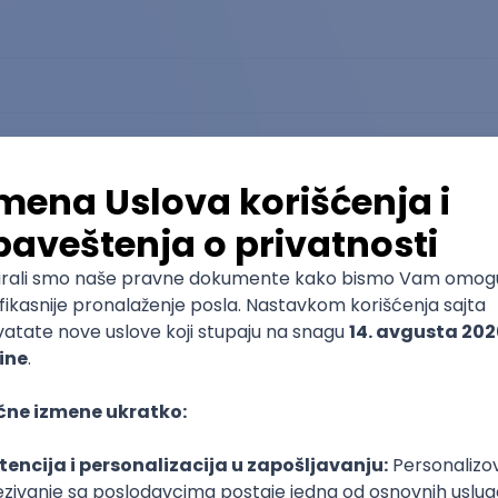
Veštačka inteligencija i mašinsko
učenje
Fakultet tehničkih nauka
Master