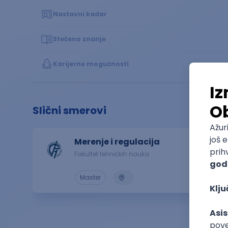
Nastavni kadar
Stečeno znanje
Karijerne mogućnosti
Slični smerovi
Merenje i regulacija
Fakultet tehničkih nauka
Master