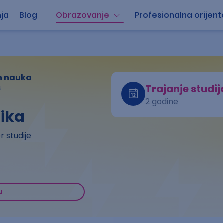
ja
Blog
Obrazovanje
Profesionalna orijent
ih nauka
Trajanje studij
u
2 godine
nika
 studije
a
u