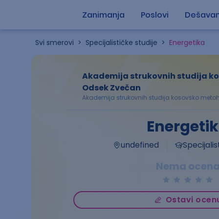
Zanimanja
Poslovi
Dešavan
Svi smerovi
>
Specijalističke studije
>
Energetika
Akademija strukovnih studija k
Odsek Zvečan
Akademija strukovnih studija kosovsko metoh
Energeti
undefined
Specijalis
Nema ocen
Ostavi ocen