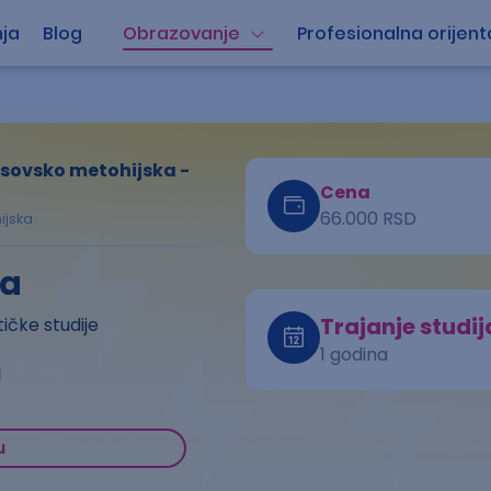
ja
Blog
Obrazovanje
Profesionalna orijent
osovsko metohijska -
Cena
66.000 RSD
ijska
ka
Trajanje studij
tičke studije
1 godina
a
u