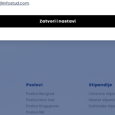
Poslovi
Stipendije
Poslovi Beograd
Osnovne stipe
Poslovi Novi Sad
Master stipend
Poslovi Kragujevac
Doktorske stip
Poslovi Niš