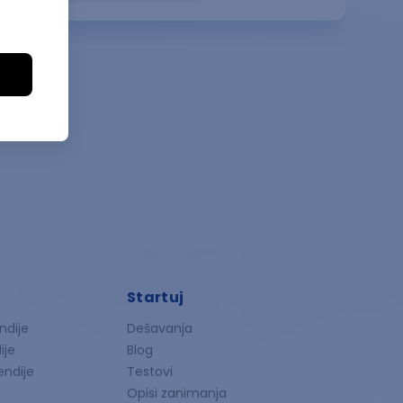
Startuj
ndije
Dešavanja
ije
Blog
endije
Testovi
Opisi zanimanja