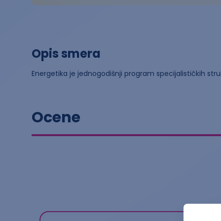
Opis smera
Energetika je jednogodišnji program specijalističkih st
Ocene