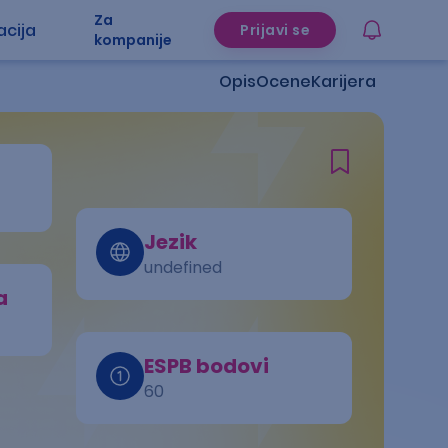
Za
acija
Prijavi se
kompanije
Opis
Ocene
Karijera
Jezik
undefined
a
ESPB bodovi
60