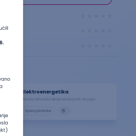
Elektroenergetika
Visoka tehnička škola strukovnih studija
Specijalističke