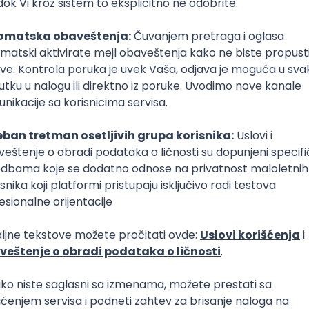
Hidrolog
zaštita životne sredine, ekologija