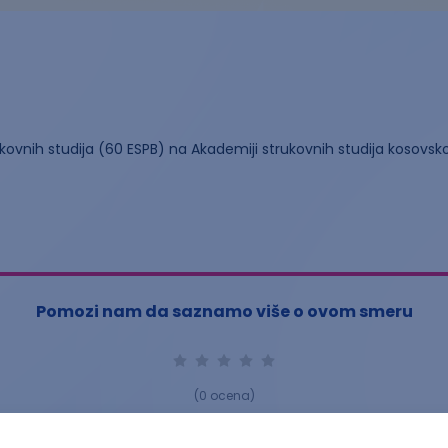
rukovnih studija (60 ESPB) na Akademiji strukovnih studija kosov
Pomozi nam da saznamo više o ovom smeru
(
0
ocena)
Ostavi ocenu