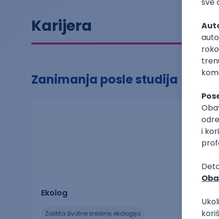
Karijera
Zanimanja posle studija
Ekolog
zaštita životne sredine, ekologija