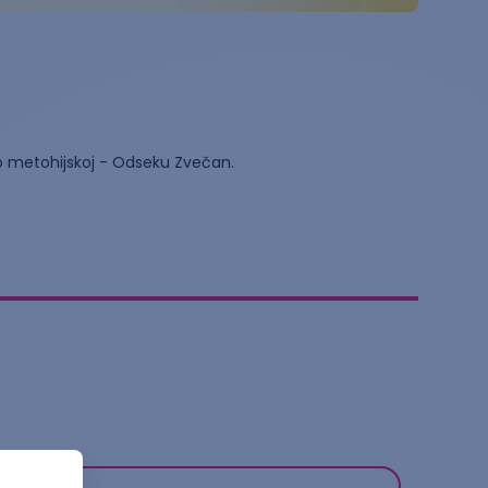
sko metohijskoj - Odseku Zvečan.