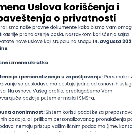
Nove energetske tehnologije
Akademija strukovnih studija kosovsko
metohijska - Odsek Uroševac - Leposavić
Specijalističke