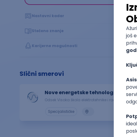
Nastavni kadar
Stečeno znanje
Karijerne mogućnosti
Slični smerovi
Nove energetske tehnologije
Odsek Visoka škola elektrotehnike i računarstva
Specijalističke