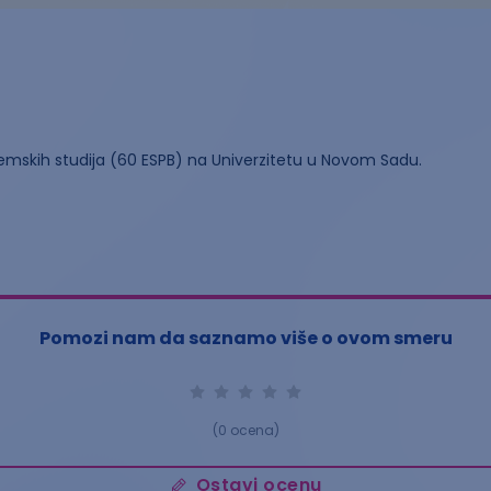
emskih studija (60 ESPB) na Univerzitetu u Novom Sadu.
Pomozi nam da saznamo više o ovom smeru
(
0
ocena)
Ostavi ocenu