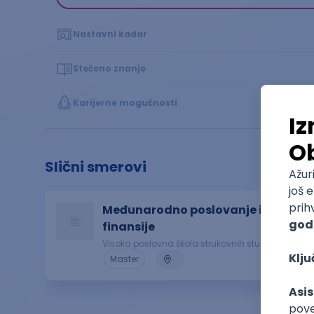
Nastavni kadar
Stečeno znanje
Karijerne mogućnosti
Slični smerovi
Međunarodno poslovanje i
finansije
Visoka poslovna škola strukovnih studija
Master