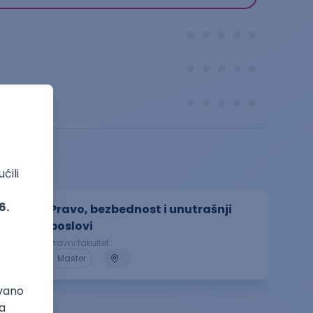
Pravo, bezbednost i unutrašnji
poslovi
Pravni fakultet
Master