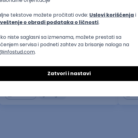
prakse
Advokatski pripravnik/-ca
Admin
Advokatska kancelarija Đalić
Student
13.08.2026.
Beograd
12.