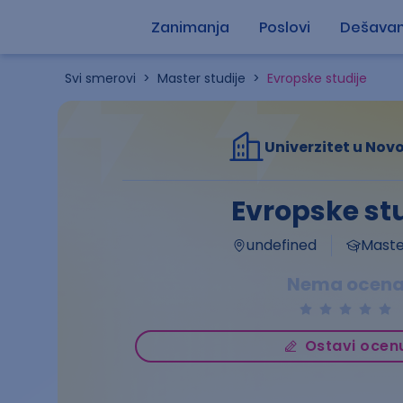
Zanimanja
Poslovi
Dešavan
Svi smerovi
>
Master studije
>
Evropske studije
Univerzitet u No
Evropske stu
undefined
Master
Nema ocen
Ostavi ocen