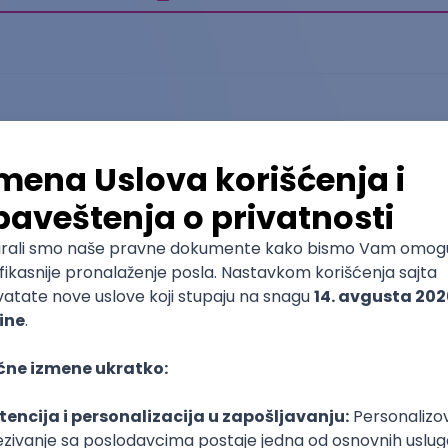
Međunarodna ekonomija i biznis
Ekonomski fakultet u Subotici - jedinica van
sedišta, Novi Sad
Master