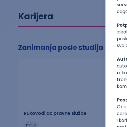
Karijera
Zanimanja posle studija
Rukovodilac pravne službe
pravo