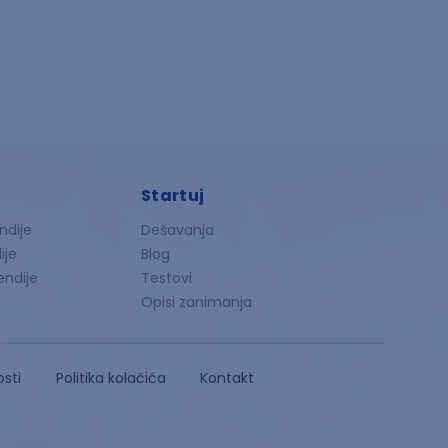
Startuj
ndije
Dešavanja
ije
Blog
endije
Testovi
Opisi zanimanja
osti
Politika kolačića
Kontakt