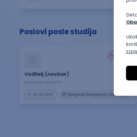
Poslovi posle studija
prvi posao
Voditelj (novinar)
Nao Media Systems
28.08.2026.
Beograd, Kragujevac, Niš, Novi Sad