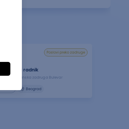
poslovi preko zadruge
istrativni radnik
ska i omladinska zadruga Bulevar
08.2026.
Beograd