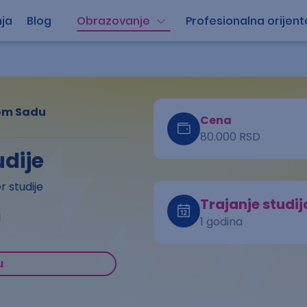
ja
Blog
Obrazovanje
Profesionalna orijent
vom Sadu
Cena
80.000 RSD
dije
 studije
Trajanje studij
a
1 godina
u