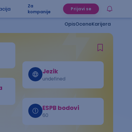
Za
acija
Prijavi se
kompanije
Opis
Ocene
Karijera
Jezik
undefined
a
ESPB bodovi
60