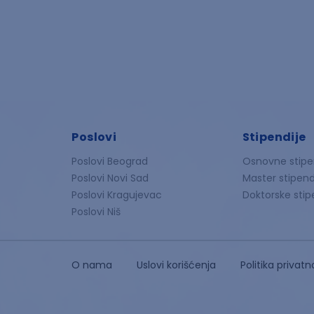
Poslovi
Stipendije
Poslovi Beograd
Osnovne stipe
Poslovi Novi Sad
Master stipend
Poslovi Kragujevac
Doktorske stip
Poslovi Niš
O nama
Uslovi korišćenja
Politika privatn