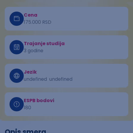
Cena
175.000 RSD
Trajanje studija
3 godine
Jezik
undefined
undefined
ESPB bodovi
180
Opis smera