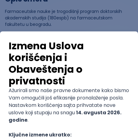
Farmaceutske nauke je trogodišnji program doktorskih
akademskih studija (180espb) na farmaceutskom
fakultetu u beogradu.
Ocene
Pomozi nam da saznamo više o
ovom smeru
(
0
ocena)
Ostavi ocenu
Nastavni kadar