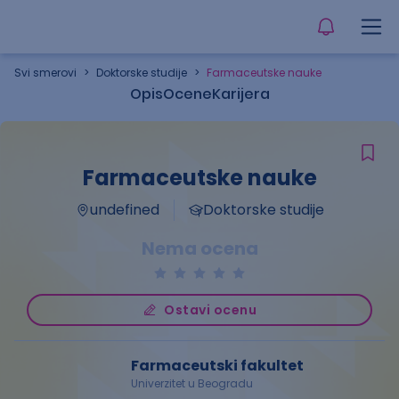
Svi smerovi
>
Doktorske studije
>
Farmaceutske nauke
Opis
Ocene
Karijera
Farmaceutske nauke
undefined
Doktorske studije
Nema ocena
Ostavi ocenu
Farmaceutski fakultet
Univerzitet u Beogradu