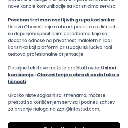
Farmaceutski tehničar
Biomedicinski 
farmacija
farmacija