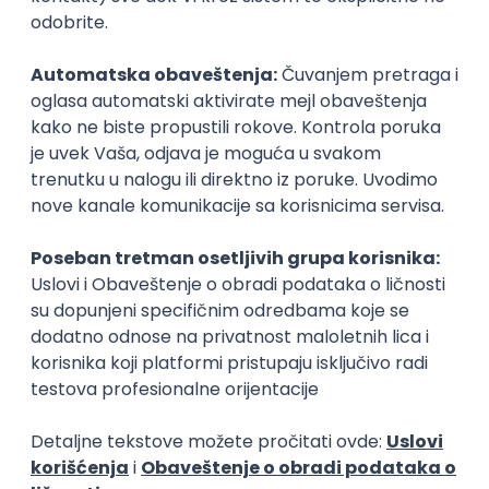
Zanimanja posle studija
Kostimograf
Maneken
dizajn
dizajn
Poslovi posle studija
prvi posao