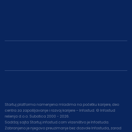
Startuj platforma namenjena mladima na početku karijere, deo
centra za zapošljavanje i razvoj karijere – Infostud. © Infostud
rešenja d.o.o. Subotica 2000 -
2026
.
Sadržaj sajta Startuj.infostud.com vlasništvo je Infostuda.
Zabranjeno je njegovo preuzimanje bez dozvole Infostuda, zarad