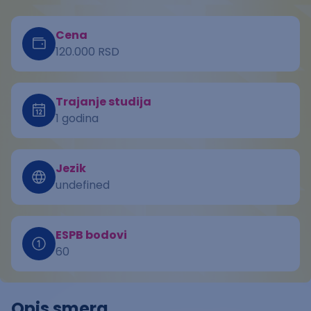
Cena
120.000 RSD
Trajanje studija
1 godina
Jezik
undefined
ESPB bodovi
60
Opis smera