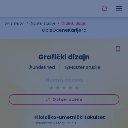
Svi smerovi
>
Master studije
>
Grafički dizajn
Opis
Ocene
Karijera
Grafički dizajn
undefined
Master studije
Nema ocena
Ostavi ocenu
Filološko-umetnički fakultet
Univerzitet u Kragujevcu