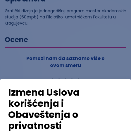
Grafički dizajn je jednogodišnji program master akademskih
studija (60espb) na Filološko-umetničkom Fakultetu u
Kragujevcu.
Ocene
Pomozi nam da saznamo više o
ovom smeru
(
0
ocena)
Ostavi ocenu
Nastavni kadar