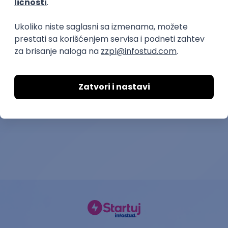
Montažer(ka)
Interior Design
Nao Media Systems
Booscala OÜ
28.08.2026.
Beograd, Kragujevac, Niš, Novi Sad
18.08.2026.