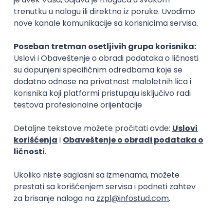
Zanimanja posle studija
CMS programer
Programer sim
IT
IT