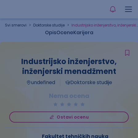
Svi smerovi
>
Doktorske studije
>
Industrijsko inženjerstvo, inženjerski menadžment
Opis
Ocene
Karijera
Industrijsko inženjerstvo,
inženjerski menadžment
undefined
Doktorske studije
Nema ocena
Ostavi ocenu
Fakultet tehničkih nauka