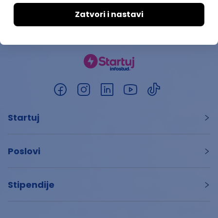
Startuj
Poslovi
Stipendije