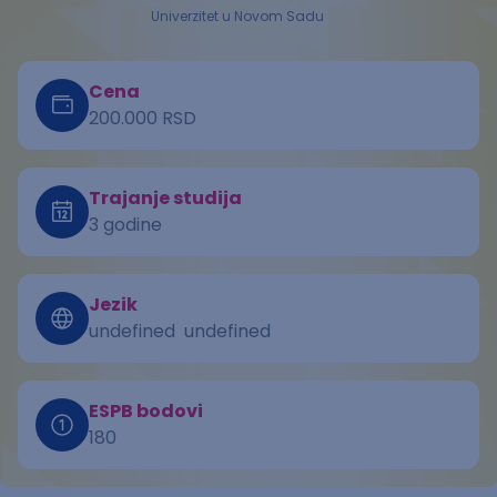
Univerzitet u Novom Sadu
Cena
200.000 RSD
Trajanje studija
3 godine
Jezik
undefined
undefined
ESPB bodovi
180