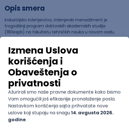
Opis smera
Industrijsko inženjerstvo, inženjerski menadžment je
trogodišnji program doktorskih akademskih studija
(180espb) na fakultetu tehničkih nauka u novom sadu.
Ocene
Pomozi nam da saznamo više o
ovom smeru
(
0
ocena)
Ostavi ocenu
Nastavni kadar