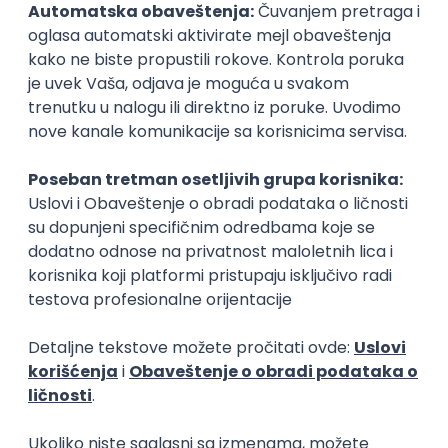
Producent video igara
Dizajner video
IT
IT
Poslovi posle studija
prakse
KICKSTART - CRM Systems
Administrator 
Developer - Intern
Orion Telekom d.o.o