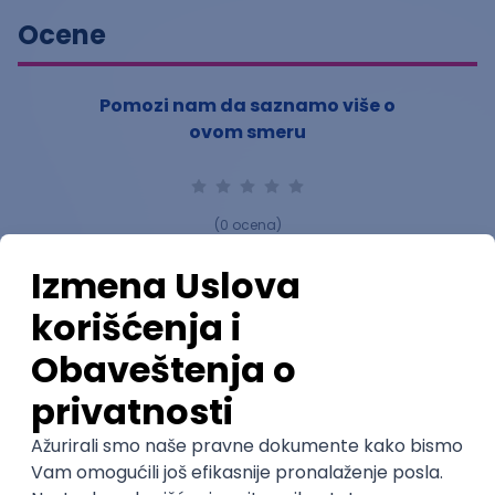
Ocene
Pomozi nam da saznamo više o
ovom smeru
(
0
ocena)
Ostavi ocenu
Nastavni kadar
Stečeno znanje
Karijerne mogućnosti