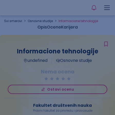
Svi smerovi
>
Osnovne studije
>
Informacione tehnologije
Opis
Ocene
Karijera
Informacione tehnologije
undefined
Osnovne studije
Nema ocena
Ostavi ocenu
Fakultet društvenih nauka
Pravni fakultet za privredu i pravosuđe