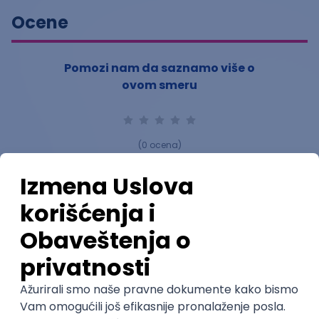
Ocene
Pomozi nam da saznamo više o
ovom smeru
(
0
ocena)
Ostavi ocenu
Nastavni kadar
Stečeno znanje
Karijerne mogućnosti