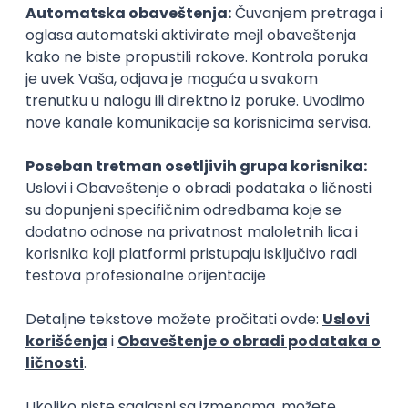
Inženjer mašinskog učenja
Web program
IT
IT
Poslovi posle studija
prakse
KICKSTART - CRM Systems
KICKSTART - T
Developer - Intern
Assurance Juni
Intern
Yettel d.o.o.