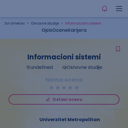
Svi smerovi
>
Osnovne studije
>
Informacioni sistemi
Opis
Ocene
Karijera
Informacioni sistemi
undefined
Osnovne studije
Nema ocena
Ostavi ocenu
Univerzitet Metropolitan