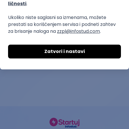
prvi posao
Administrator Servisa Junior
KICKSTART - T
Assurance Juni
Orion Telekom d.o.o.
Intern
Yettel d.o.o.
08.08.2026.
Zemun Polje
13.08.2026.