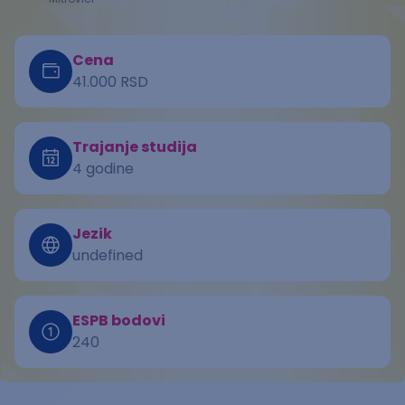
Cena
41.000 RSD
Trajanje studija
4 godine
Jezik
undefined
ESPB bodovi
240