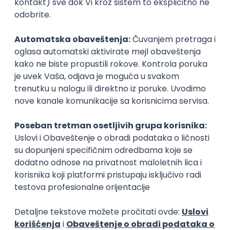
Zanimanja posle studija
Web programer
Programer web
IT
IT
Poslovi posle studija