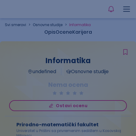
Svi smerovi
>
Osnovne studije
>
Informatika
Opis
Ocene
Karijera
Informatika
undefined
Osnovne studije
Nema ocena
Ostavi ocenu
Prirodno-matematički fakultet
Univerzitet u Prištini sa privremenim sedištem u Kosovskoj
Mitrovici