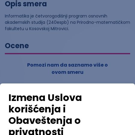
Opis smera
Informatika je četvorogodišnji program osnovnih
akademskih studija (240espb) na Prirodno-matematičkom
fakultetu u Kosovskoj Mitrovici.
Ocene
Pomozi nam da saznamo više o
ovom smeru
(
0
ocena)
Ostavi ocenu
Nastavni kadar