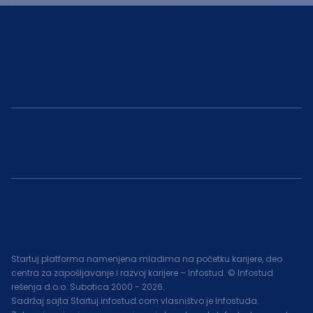
Startuj platforma namenjena mladima na početku karijere, deo
centra za zapošljavanje i razvoj karijere – Infostud. © Infostud
rešenja d.o.o. Subotica 2000 -
2026
.
Sadržaj sajta Startuj.infostud.com vlasništvo je Infostuda.