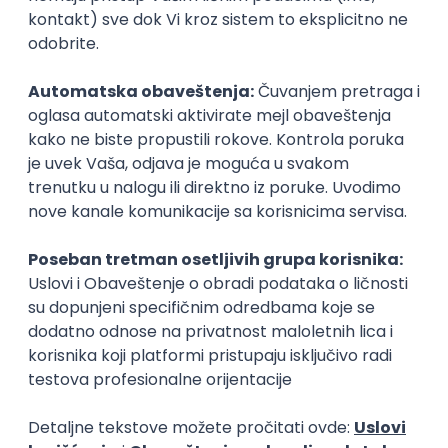
Zanimanja posle studija
Inženjer za zaštitu životne sredine
Stručnjak za za
zaštita životne sredine, ekologija
zaštita životne sr