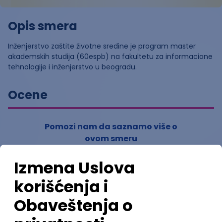
Opis smera
Inženjerstvo zaštite životne sredine je program master
akademskih studija (60espb) na fakultetu za informacione
tehnologije i inženjerstvo u beogradu.
Ocene
Pomozi nam da saznamo više o
ovom smeru
(
0
ocena)
Ostavi ocenu