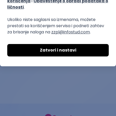
Poslovi posle studija
prakse
Radnik u proizvodnji - praksa
Radnik/Radnic
Progresplast
Koteks Viscofan d.o
14.08.2026.
Šabac | Terenski rad
11.08.2026.