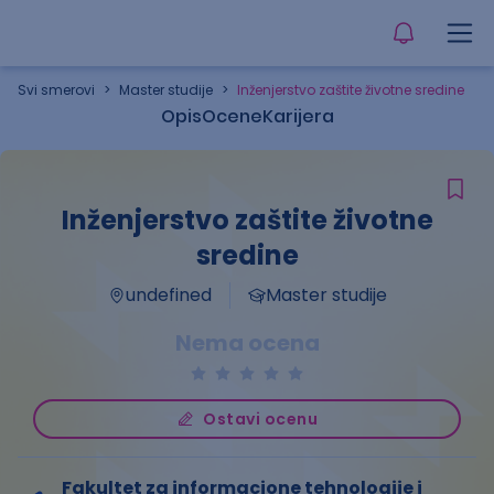
Svi smerovi
>
Master studije
>
Inženjerstvo zaštite životne sredine
Opis
Ocene
Karijera
Inženjerstvo zaštite životne
sredine
undefined
Master studije
Nema ocena
Ostavi ocenu
Fakultet za informacione tehnologije i