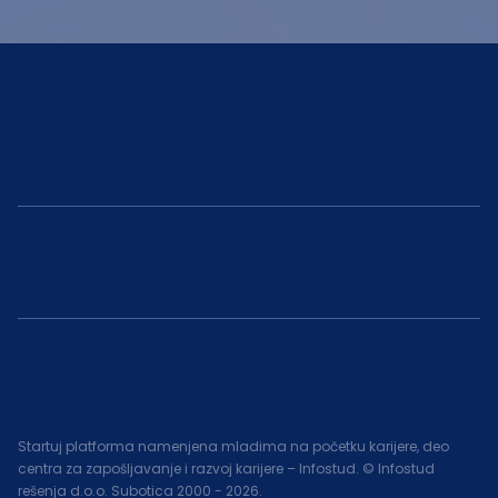
Startuj platforma namenjena mladima na početku karijere, deo
centra za zapošljavanje i razvoj karijere – Infostud. © Infostud
rešenja d.o.o. Subotica 2000 -
2026
.