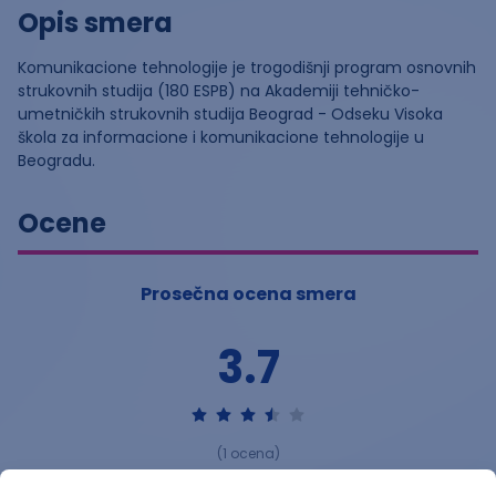
Opis smera
Komunikacione tehnologije je trogodišnji program osnovnih
strukovnih studija (180 ESPB) na Akademiji tehničko-
umetničkih strukovnih studija Beograd - Odseku Visoka
škola za informacione i komunikacione tehnologije u
Beogradu.
Ocene
Prosečna ocena smera
3.7
(
1
ocena)