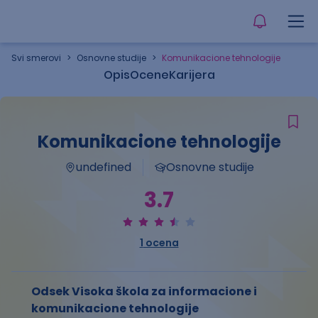
Svi smerovi
>
Osnovne studije
>
Komunikacione tehnologije
Opis
Ocene
Karijera
Komunikacione tehnologije
undefined
Osnovne studije
3.7
1
ocena
Odsek Visoka škola za informacione i
komunikacione tehnologije