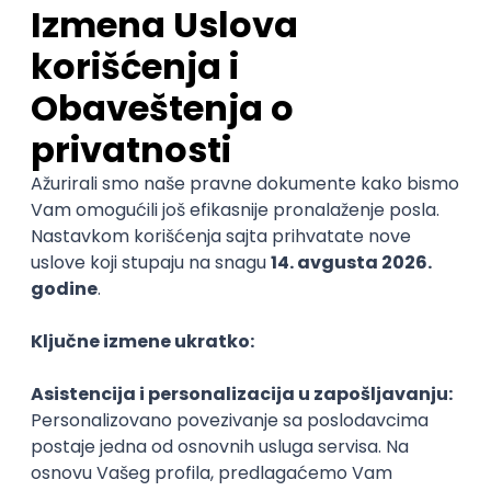
Ostavi ocenu
Nastavni kadar
Stečeno znanje
Karijerne mogućnosti
Sve ocene
Kako funkcioniše ocenjivanje?
Student660
Student 1. godine