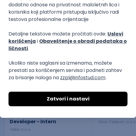
Arhitekta rešenja
Automation QA
IT
IT
Poslovi posle studija
prakse
KICKSTART - CRM Systems
Administrator 
Developer - Intern
Orion Telekom d.o.o
Yettel d.o.o.