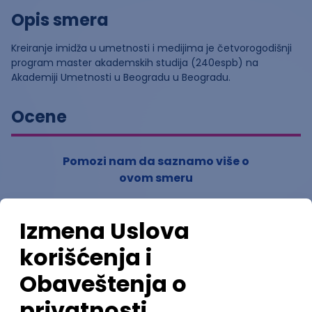
Opis smera
Kreiranje imidža u umetnosti i medijima je četvorogodišnji
program master akademskih studija (240espb) na
Akademiji Umetnosti u Beogradu u Beogradu.
Ocene
Pomozi nam da saznamo više o
ovom smeru
(
0
ocena)
Ostavi ocenu
Nastavni kadar