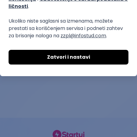
prakse
Content Specialist -
Koordinator r
društvene mreže (plaćena
NUTRIFIT (Br
praksa)
Coordinator)
Go4Highscore
Uniqueform
20.08.2026.
Beograd | Rad od kuće
28.08.2026.