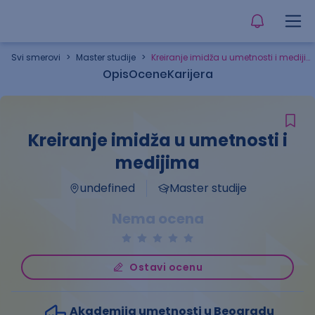
Svi smerovi
>
Master studije
>
Kreiranje imidža u umetnosti i medijima
Opis
Ocene
Karijera
Kreiranje imidža u umetnosti i
medijima
undefined
Master studije
Nema ocena
Ostavi ocenu
Akademija umetnosti u Beogradu