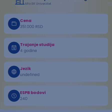
Alfa BK Univerzitet
Cena
351.000 RSD
Trajanje studija
4 godine
Jezik
undefined
ESPB bodovi
240