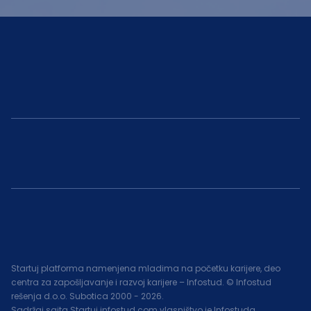
Startuj platforma namenjena mladima na početku karijere, deo
centra za zapošljavanje i razvoj karijere – Infostud. © Infostud
rešenja d.o.o. Subotica 2000 -
2026
.
Sadržaj sajta Startuj.infostud.com vlasništvo je Infostuda.