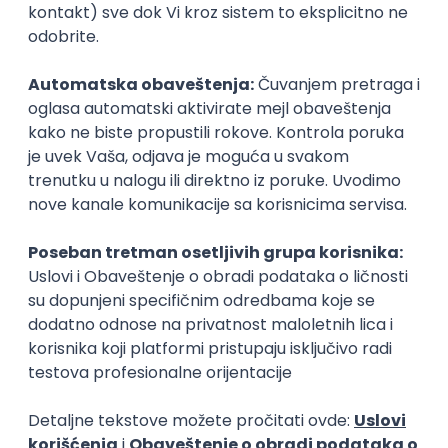
Zanimanja posle studija
Menadžer društvenih mreža
Maneken
marketing, promocija
dizajn
Poslovi posle studija