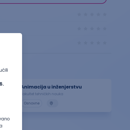
Animacija u inženjerstvu
Fakultet tehničkih nauka
Osnovne