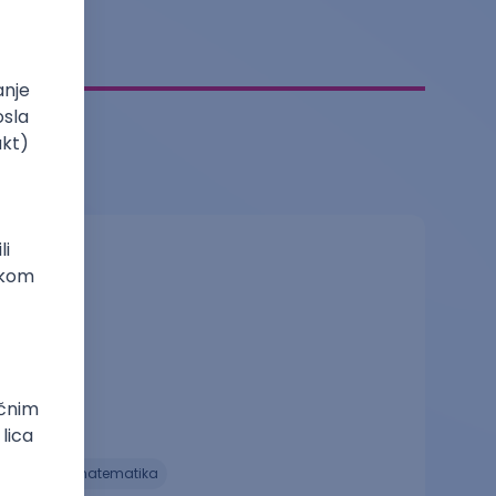
Fizičar
fizika, matematika