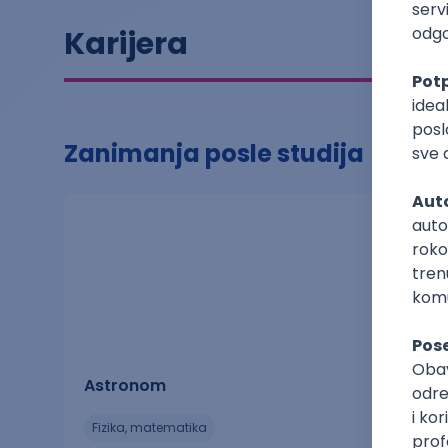
Karijera
Zanimanja posle studija
Astronom
fizika, matematika