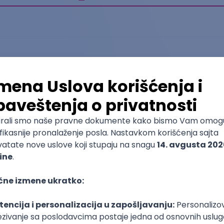
Matematika
Matematički fakultet
Osnovne