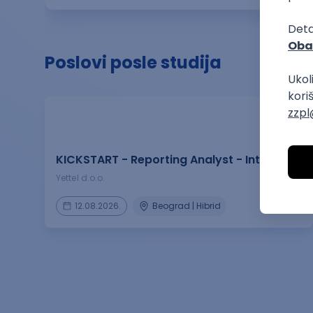
Poslovi posle studija
prakse
KICKSTART - Reporting Analyst - Intern
Yettel d.o.o.
12.08.2026.
Beograd | Hibrid