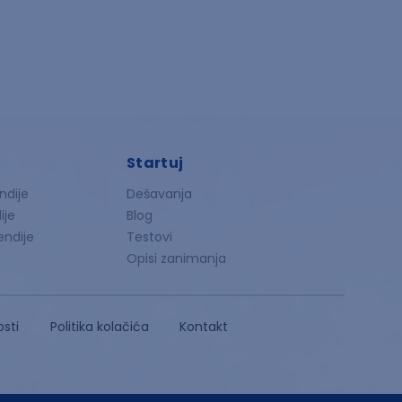
Startuj
ndije
Dešavanja
ije
Blog
endije
Testovi
Opisi zanimanja
osti
Politika kolačića
Kontakt