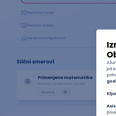
Nastavni kadar
Stečeno znanje
Karijerne mogućnosti
Slični smerovi
Primenjena matematika
Prirodno-matematički fakultet
4.7
Osnovne