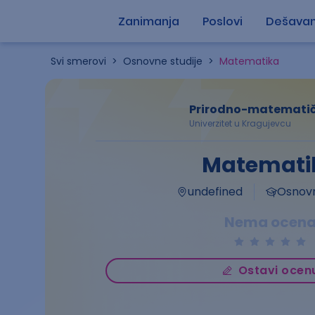
Zanimanja
Poslovi
Dešavan
Svi smerovi
>
Osnovne studije
>
Matematika
Prirodno-matematičk
Univerzitet u Kragujevcu
Matemati
undefined
Osnovn
Nema ocen
Ostavi ocen