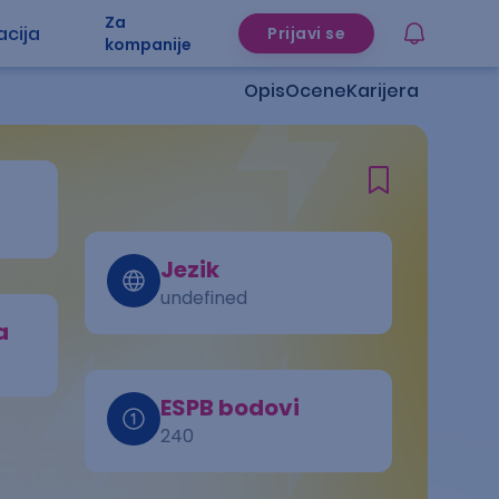
Za
acija
Prijavi se
kompanije
Opis
Ocene
Karijera
Jezik
undefined
a
ESPB bodovi
240