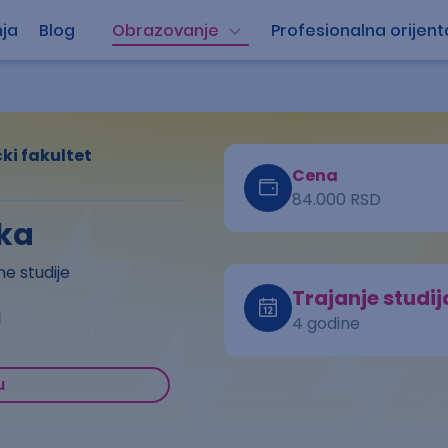
ja
Blog
Obrazovanje
Profesionalna orijent
i fakultet
Cena
84.000 RSD
ka
e studije
Trajanje studij
a
4 godine
u