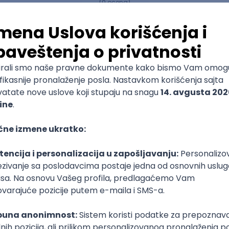
(
0
ocena)
Ostavi ocenu
Bioinženjerstvo i medicinska
informatika
Vojnomedicinska akademija - Medicinski
fakultet
Specijalističke