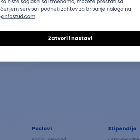
Pulmolog
zdravstvo
Poslovi
Stipendije
Poslovi Beograd
Osnovne stipe