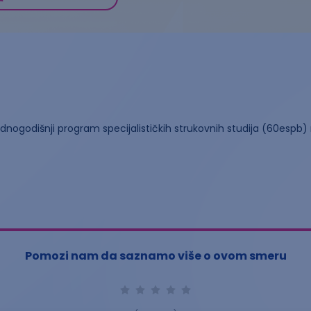
jednogodišnji program specijalističkih strukovnih studija (60espb
Pomozi nam da saznamo više o ovom smeru