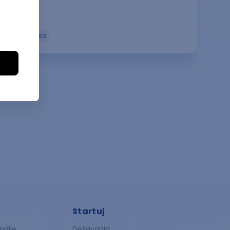
Hirurg
zdravstvo
Startuj
ndije
Dešavanja