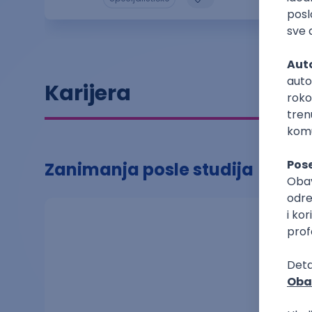
Karijera
Zanimanja posle studija