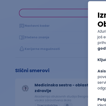
Nastavni kadar
Stečeno znanje
Karijerne mogućnosti
Slični smerovi
Medicinska sestra - oblast javno
zdravlje
Akademija strukovnih studija Beograd - Odsek
visoka zdravstvena škola
Specijalističke