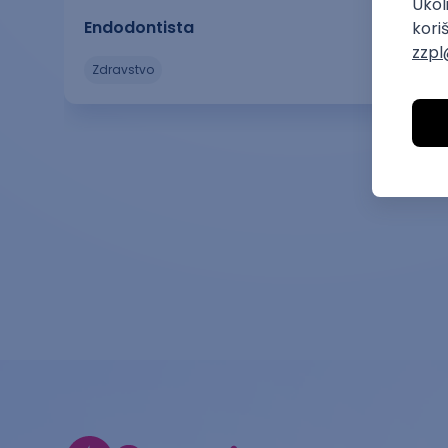
Endodontista
zdravstvo