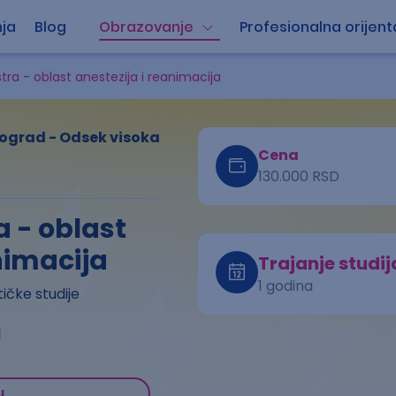
ja
Blog
Obrazovanje
Profesionalna orijent
tra - oblast anestezija i reanimacija
ograd - Odsek visoka
Cena
130.000 RSD
 - oblast
nimacija
Trajanje studij
1 godina
tičke studije
a
u