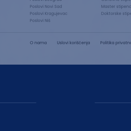
Poslovi Novi Sad
Master stipend
Poslovi Kragujevac
Doktorske stip
Poslovi Niš
O nama
Uslovi korišćenja
Politika privatn