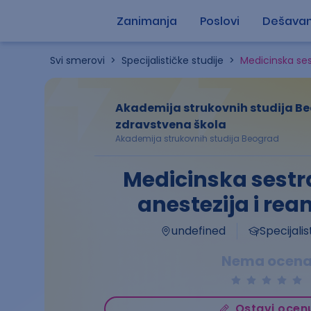
Zanimanja
Poslovi
Dešavan
Svi smerovi
>
Specijalističke studije
>
Medicinska ses
Akademija strukovnih studija Be
zdravstvena škola
Akademija strukovnih studija Beograd
Medicinska sestra
anestezija i rea
undefined
Specijalis
Nema ocen
Ostavi ocen