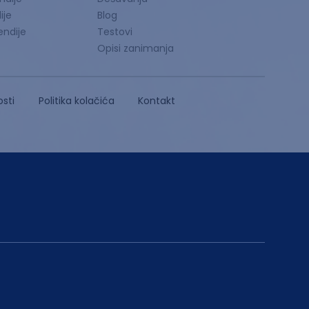
ije
Blog
endije
Testovi
Opisi zanimanja
osti
Politika kolačića
Kontakt